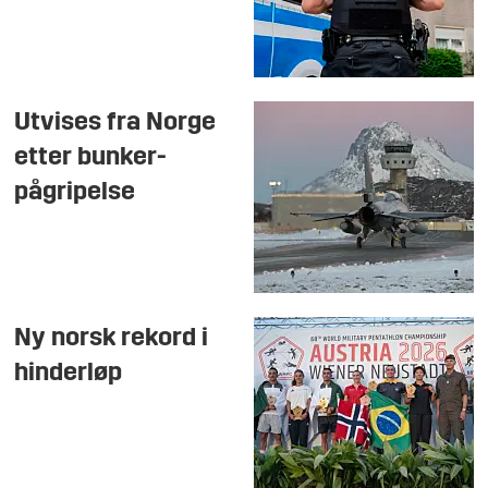
Utvises fra Norge
etter bunker-
pågripelse
Ny norsk rekord i
hinderløp