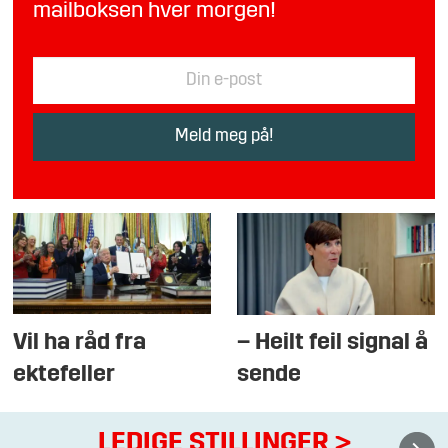
mailboksen hver morgen!
Vil ha råd fra
– Heilt feil signal å
ektefeller
sende
LEDIGE STILLINGER
>