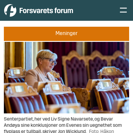
Meninger
Senterpartiet, her ved Liv Signe Navarsete, og Bevar
Andøya sine konklusjoner om Evenes sin uegnethet som
flyplass er tullball, skriver Jon Wicklund.
Foto: Håkon