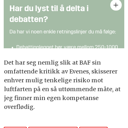
Har du lyst til å delta i
debatten?
Da har vi noen enkle retningslinjer du må følge:
Debattinnlegget bør være mellom 250-1000
ord
Det har seg nemlig slik at BAF sin
Kronikker og analyser fra fagpersoner kan
omfattende kritikk av Evenes, skisserer
være lengre
enhver mulig tenkelige risiko mot
Det er forskjell på meninger og fakta:
luftfarten på en så uttømmende måte, at
Påstander som hevdes å være sanne bør
jeg finner min egen kompetanse
underbygges (bidra gjerne med lenker og
overflødig.
tilleggsinformasjon)
Hold en saklig tone