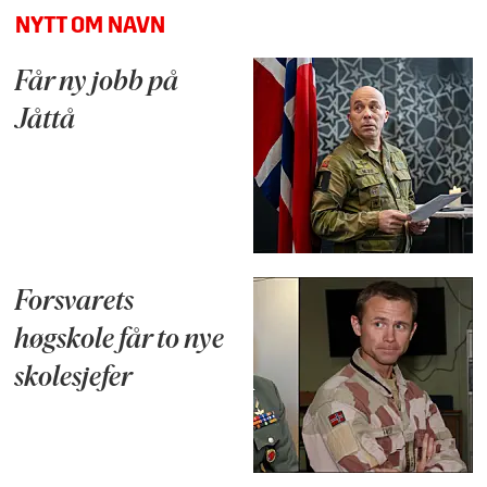
NYTT OM NAVN
Får ny jobb på
Jåttå
Forsvarets
høgskole får to nye
skolesjefer