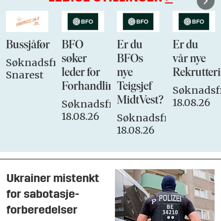
Bussjåfør
BFO
Er du
Er du
søker
BFOs
vår nye
Søknadsfrist:
leder for
nye
Rekrutteri
Snarest
Forhandlingsutvalget
Teigsjef
Søknadsfr
MidtVest?
18.08.26
Søknadsfrist:
18.08.26
Søknadsfrist:
18.08.26
Ukrainer mistenkt
for sabotasje-
forberedelser