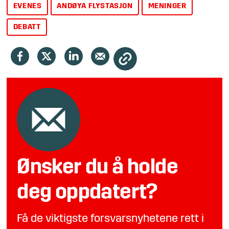
Send bidraget til
debatt@fofo.no
EVENES
ANDØYA FLYSTASJON
MENINGER
DEBATT
Ønsker du å holde
deg oppdatert?
Få de viktigste forsvarsnyhetene rett i