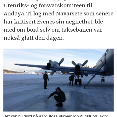
Utenriks- og forsvarskomiteen til
Andøya. Ti log med Navarsete som senere
har kritisert Evenes sin uegnethet, ble
med om bord selv om taksebanen var
nokså glatt den dagen.
Det kan bli glatt på Bardufoss, skriver Jon Wicklund.
Foto: