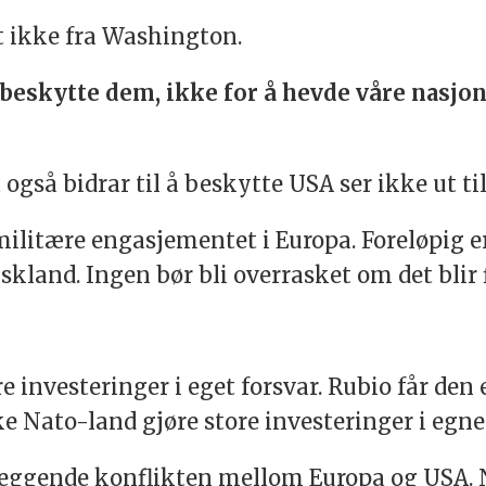
 ikke fra Washington.
å beskytte dem, ikke for å hevde våre nasjo
gså bidrar til å beskytte USA ser ikke ut til
 militære engasjementet i Europa. Foreløpig 
kland. Ingen bør bli overrasket om det blir f
re investeringer i eget forsvar. Rubio får de
e Nato-land gjøre store investeringer i egne 
eggende konflikten mellom Europa og USA. N