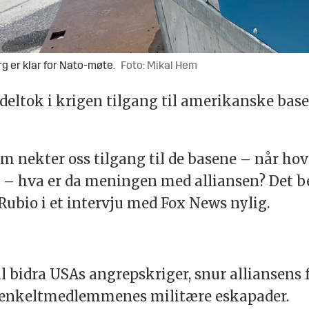
 er klar for Nato-møte.
Foto: Mikal Hem
 deltok i krigen tilgang til amerikanske base
 nekter oss tilgang til de basene – når hov
ss – hva er da meningen med alliansen? Det be
 Rubio i et intervju med Fox News nylig.
 bidra USAs angrepskriger, snur alliansens f
r enkeltmedlemmenes militære eskapader.