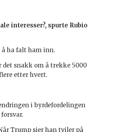
nale interesser?, spurte Rubio
 å ha falt ham inn.
er det snakk om å trekke 5000
lere etter hvert.
n endringen i byrdefordelingen
forsvar.
år Trump sier han tviler på