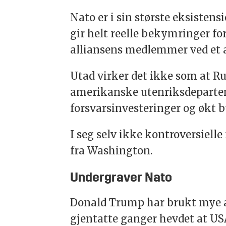
Nato er i sin største eksistens
gir helt reelle bekymringer fo
alliansens medlemmer ved et 
Utad virker det ikke som at R
amerikanske utenriksdeparteme
forsvarsinvesteringer og økt b
I seg selv ikke kontroversiell
fra Washington.
Undergraver Nato
Donald Trump har brukt mye av
gjentatte ganger hevdet at U