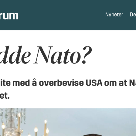
Nyheter
De
dde Nato?
ite med å overbevise USA om at Na
et.