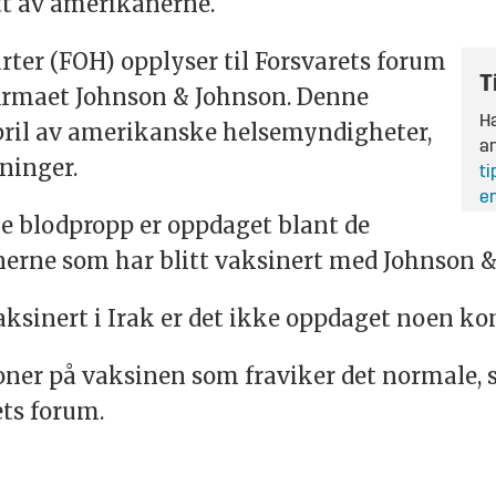
tt av amerikanerne.
rter (FOH) opplyser til Forsvarets forum
T
firmaet Johnson & Johnson. Denne
Ha
april av amerikanske helsemyndigheter,
an
ninger.
ti
en
ype blodpropp er oppdaget blant de
nerne som har blitt vaksinert med Johnson 
sinert i Irak er det ikke oppdaget noen ko
joner på vaksinen som fraviker det normale, 
ets forum.