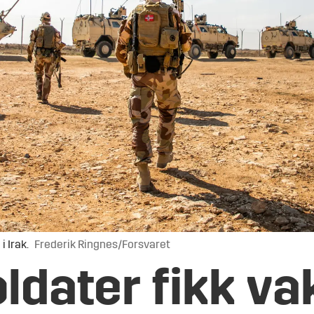
i Irak.
Frederik Ringnes/Forsvaret
ldater fikk v