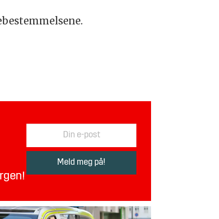
inebestemmelsene.
orgen!