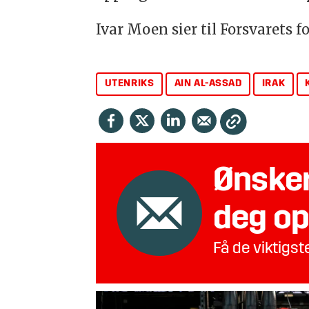
Ivar Moen sier til Forsvarets 
UTENRIKS
AIN AL-ASSAD
IRAK
Ønsker
deg op
Få de viktigs