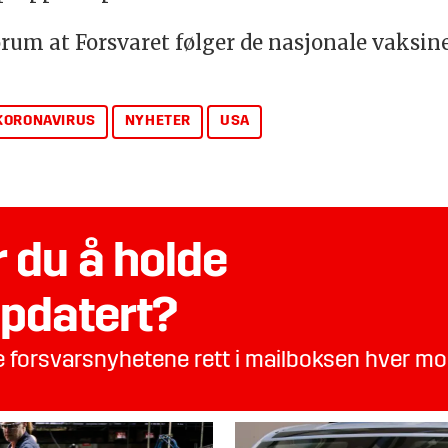
forum at Forsvaret følger de nasjonale vaks
KORONAVIRUS
NYHETER
USA
 du å holde
pdatert?
te forsvarsnyhetene rett i mailboksen hver m