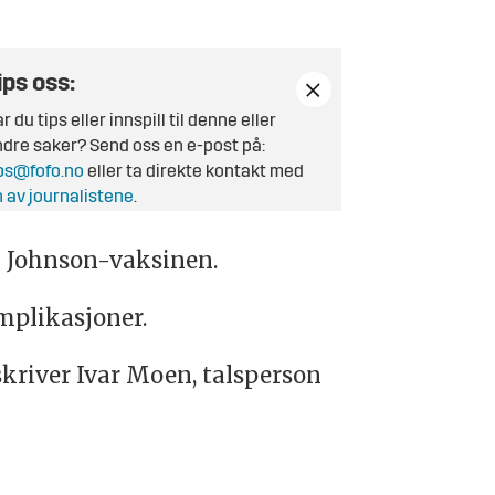
ips oss:
r du tips eller innspill til denne eller
dre saker? Send oss en e-post på:
ps@fofo.no
eller ta direkte kontakt med
 av journalistene
.
& Johnson-vaksinen.
mplikasjoner.
skriver Ivar Moen, talsperson