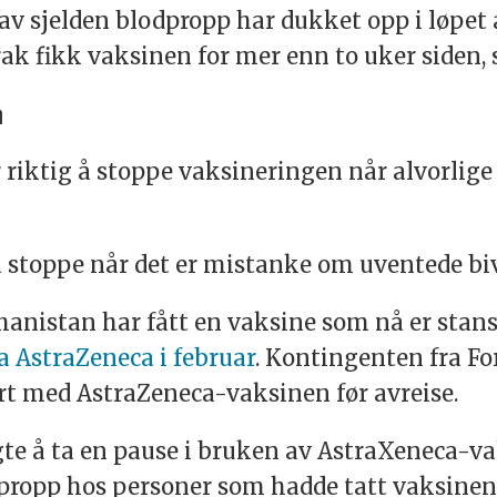
 av sjelden blodpropp har dukket opp i løpet 
Irak fikk vaksinen for mer enn to uker siden,
n
 riktig å stoppe vaksineringen når alvorlige 
å stoppe når det er mistanke om uventede biv
hanistan har fått en vaksine som nå er stans
ra AstraZeneca i februar
. Kontingenten fra For
ert med AstraZeneca-vaksinen før avreise.
e å ta en pause i bruken av AstraXeneca-vaks
odpropp hos personer som hadde tatt vaksinen