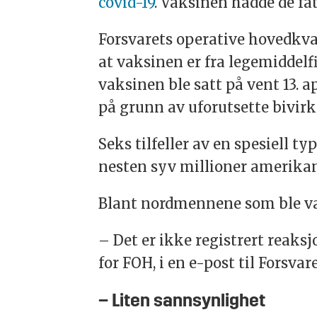
covid-19
. Vaksinen hadde de få
Forsvarets operative hovedkva
at vaksinen er fra legemiddel
vaksinen ble satt på vent 13. 
på grunn av uforutsette bivirk
Seks tilfeller av en spesiell t
nesten syv millioner amerika
Blant nordmennene som ble vak
– Det er ikke registrert reaks
for FOH, i en e-post til Forsvar
– Liten sannsynlighet