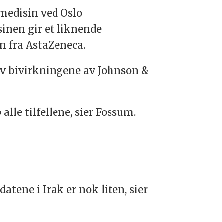
medisin ved Oslo
inen gir et liknende
n fra AstaZeneca.
av bivirkningene av Johnson &
lle tilfellene, sier Fossum.
tene i Irak er nok liten, sier