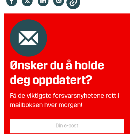
Ønsker du å holde
deg oppdatert?
Få de viktigste forsvarsnyhetene rett i
mailboksen hver morgen!