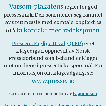
Varsom-plakatens
regler for god
presseskikk. Den som mener seg rammet
av urettmessig medieomtale, oppfordres
ta kontakt med redaksjonen
til å
.
Pressens Faglige Utvalg (PFU)
er et
klageorgan oppnevnt av Norsk
Presseforbund som behandler klager
mot mediene i presseetiske spørsmål. For
informasjon om klageadgang, se:
www.presse.no
Forsvarets forum er medlem av
Fagpressen
.
Les mer i
Formålsparagraf for Forsvarets forum
.