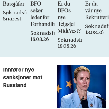
Bussjåfør
BFO
Er du
Er du
søker
BFOs
vår nye
Søknadsfrist:
leder for
nye
Rekrutteri
Snarest
Forhandlingsutvalget
Teigsjef
Søknadsfr
MidtVest?
18.08.26
Søknadsfrist:
18.08.26
Søknadsfrist:
18.08.26
Innfører nye
sanksjoner mot
Russland