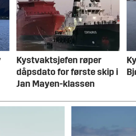
y
Kystvaktsjefen røper
Ky
dåpsdato for første skip i
Bj
Jan Mayen-klassen