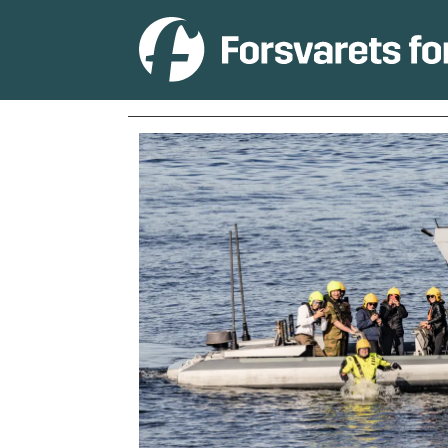
Tag:
jan
mayen-
klassen