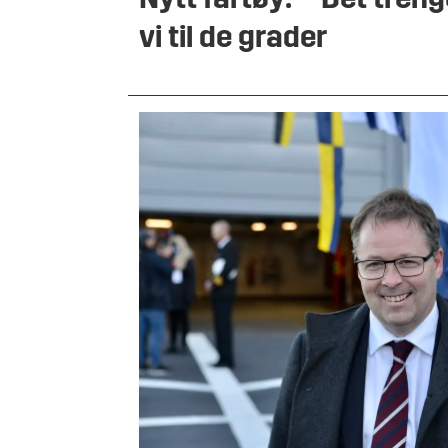
Nytt fartøy: – Det treng
vi til de grader