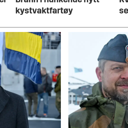
er
Brann i flunkende nytt
KV
kystvaktfartøy
se