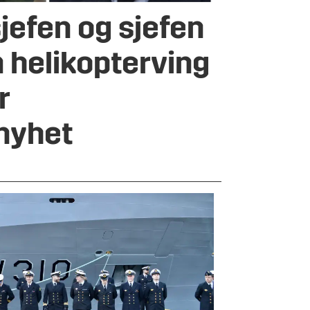
jefen og sjefen
m helikopterving
r
nyhet