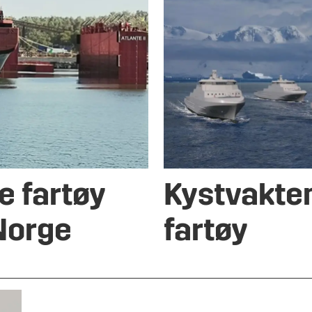
e fartøy
Kystvakte
 Norge
fartøy