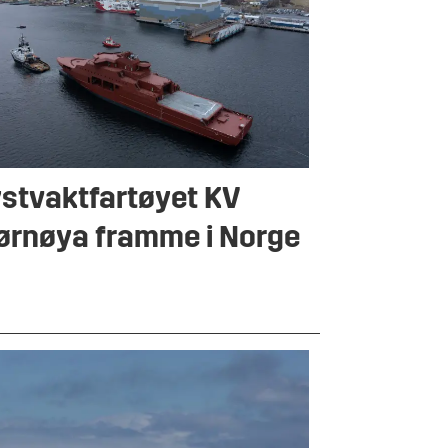
stvaktfartøyet KV
ørnøya framme i Norge