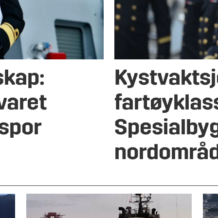
skap:
Kystvakts
varet
fartøyklas
 spor
Spesialbyg
nordområ