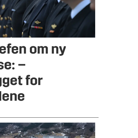
jefen om ny
se: –
get for
dene