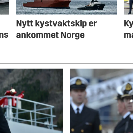
Nytt kystvaktskip er
Ky
ens
ankommet Norge
ma