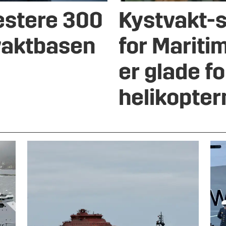
estere 300
Kystvakt-s
tvaktbasen
for Mariti
er glade fo
helikopter