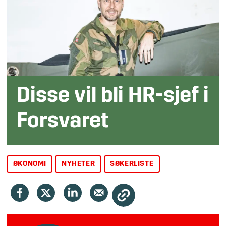
Disse vil bli HR-sjef i
Forsvaret
ØKONOMI
NYHETER
SØKERLISTE