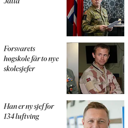
Jåttå
Forsvarets
høgskole får to nye
skolesjefer
Han er ny sjef for
134 luftving