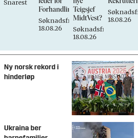
leder for
nye
Rekrutteri
Snarest
Forhandlingsutvalget
Teigsjef
Søknadsfr
MidtVest?
18.08.26
Søknadsfrist:
18.08.26
Søknadsfrist:
18.08.26
Ny norsk rekord i
hinderløp
Ukraina ber