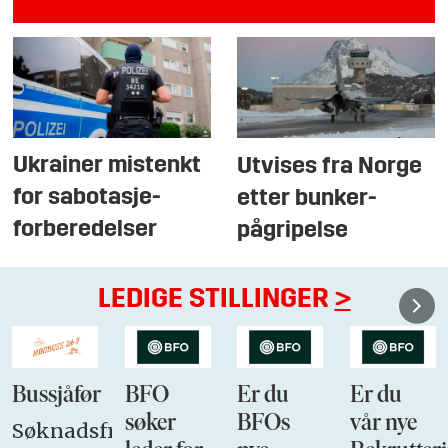
Ukrainer mistenkt
Utvises fra Norge
for sabotasje-
etter bunker-
forberedelser
pågripelse
LEDIGE STILLINGER
>
Bussjåfør
BFO
Er du
Er du
søker
BFOs
vår nye
Søknadsfrist: