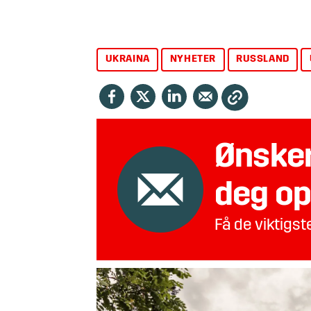
UKRAINA
NYHETER
RUSSLAND
Ønsker
deg op
Få de viktigs