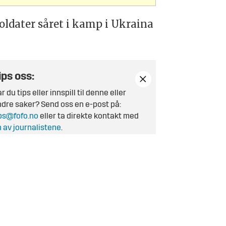
oldater såret i kamp i Ukraina
ips oss:
r du tips eller innspill til denne eller
dre saker? Send oss en e-post på:
ps@fofo.no
eller ta direkte kontakt med
 av journalistene
.