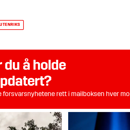
UTENRIKS
 du å holde
pdatert?
te forsvarsnyhetene rett i mailboksen hver m