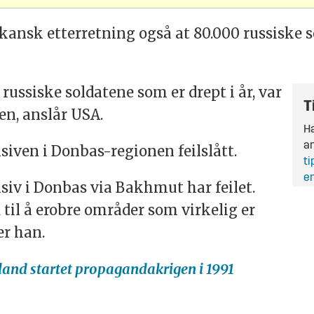
kansk etterretning også at 80.000 russiske s
russiske soldatene som er drept i år, var
T
en, anslår USA.
Ha
an
siven i Donbas-regionen feilslått.
ti
en
siv i Donbas via Bakhmut har feilet.
 til å erobre områder som virkelig er
er han.
sland startet propagandakrigen i 1991