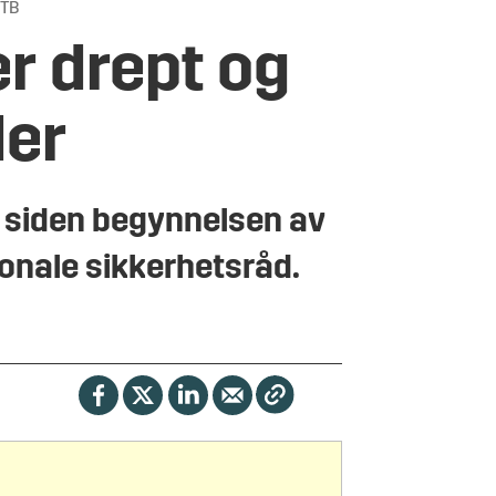
NTB
r drept og
der
a siden begynnelsen av
jonale sikkerhetsråd.