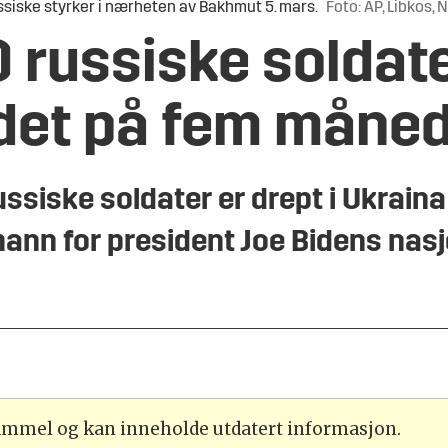
siske styrker i nærheten av Bakhmut 5. mars.
Foto: AP, Libkos, 
 russiske soldate
det på fem måne
ussiske soldater er drept i Ukrain
mann for president Joe Bidens nas
gammel og kan inneholde utdatert informasjon.