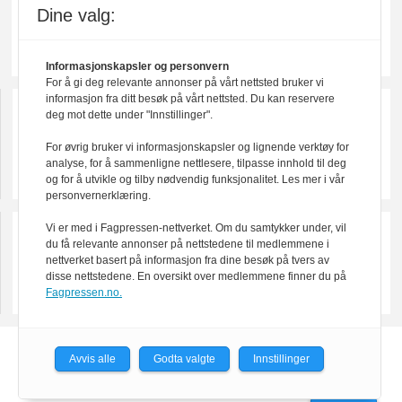
Dine valg:
Informasjonskapsler og personvern
For å gi deg relevante annonser på vårt nettsted bruker vi
informasjon fra ditt besøk på vårt nettsted. Du kan reservere
deg mot dette under "Innstillinger".
For øvrig bruker vi informasjonskapsler og lignende verktøy for
analyse, for å sammenligne nettlesere, tilpasse innhold til deg
og for å utvikle og tilby nødvendig funksjonalitet. Les mer i vår
personvernerklæring.
Vi er med i Fagpressen-nettverket. Om du samtykker under, vil
du få relevante annonser på nettstedene til medlemmene i
nettverket basert på informasjon fra dine besøk på tvers av
disse nettstedene. En oversikt over medlemmene finner du på
Fagpressen.no.
Powered by Labrador CMS
Avvis alle
Godta valgte
Innstillinger