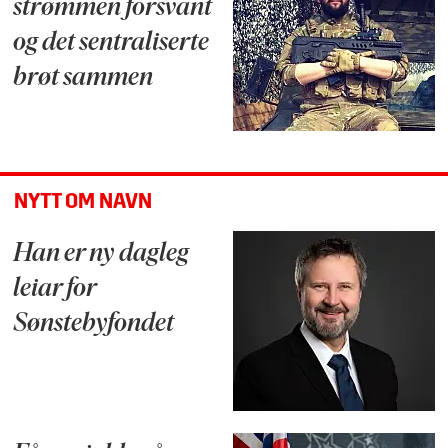
strømmen forsvant
og det sentraliserte
brøt sammen
NYTT OM NAVN
Han er ny dagleg
leiar for
Sønstebyfondet