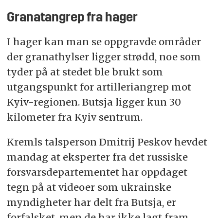
Granatangrep fra hager
I hager kan man se oppgravde områder
der granathylser ligger strødd, noe som
tyder på at stedet ble brukt som
utgangspunkt for artilleriangrep mot
Kyiv-regionen. Butsja ligger kun 30
kilometer fra Kyiv sentrum.
Kremls talsperson Dmitrij Peskov hevdet
mandag at eksperter fra det russiske
forsvar
sdepartementet har oppdaget
tegn på at videoer som ukrainske
myndigheter har delt fra Butsja, er
forfalsket, men de har ikke lagt fram