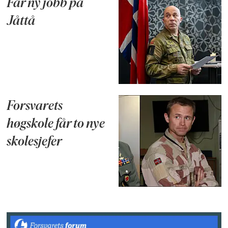
Får ny jobb på
Jåttå
Forsvarets
høgskole får to nye
skolesjefer