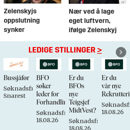
Zelenskyjs
Nær ved å lage
oppslutning
eget luftvern,
synker
ifølge Zelenskyj
LEDIGE STILLINGER
>
Bussjåfør
BFO
Er du
Er du
søker
BFOs
vår nye
Søknadsfrist:
leder for
nye
Rekrutteri
Snarest
Forhandlingsutvalget
Teigsjef
Søknadsfr
MidtVest?
18.08.26
Søknadsfrist:
18.08.26
Søknadsfrist:
18.08.26