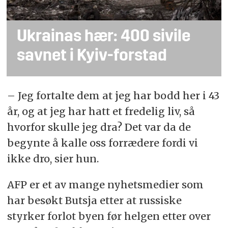
Ukrainas hær: 400 sivile
savnet i Kyiv-forstad
– Jeg fortalte dem at jeg har bodd her i 43
år, og at jeg har hatt et fredelig liv, så
hvorfor skulle jeg dra? Det var da de
begynte å kalle oss forrædere fordi vi
ikke dro, sier hun.
AFP er et av mange nyhetsmedier som
har besøkt Butsja etter at russiske
styrker forlot byen før helgen etter over