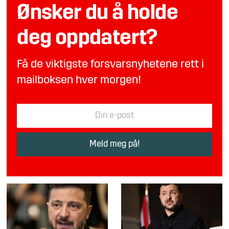
Ønsker du å holde
deg oppdatert?
Få de viktigste forsvarsnyhetene rett i
mailboksen hver morgen!