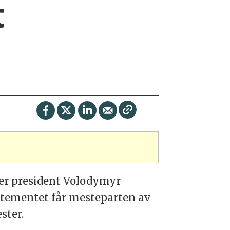
t
ser president Volodymyr
artementet får mesteparten av
ster.