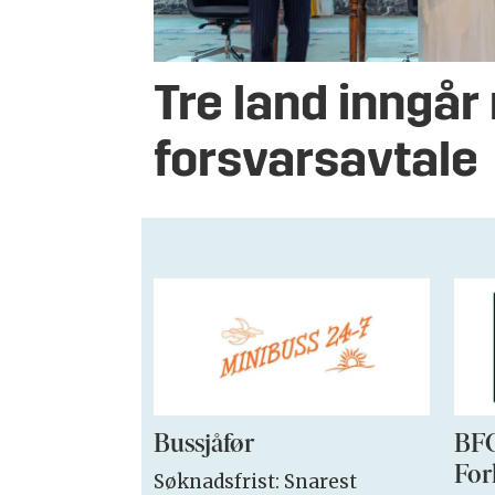
Tre land inngår
forsvarsavtale
Bussjåfør
BFO
For
Søknadsfrist: Snarest