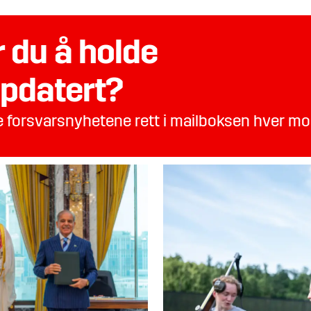
 du å holde
pdatert?
te forsvarsnyhetene rett i mailboksen hver m