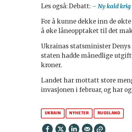
Les også: Debatt:
– Ny kald kri
For å kunne dekke inn de økte
å øke låneopptaket til det mak
Ukrainas statsminister Denys 
staten hadde månedlige utgifte
kroner.
Landet har mottatt store mengd
invasjonen i februar, og har o
UKRAIN
NYHETER
RUSSLAND