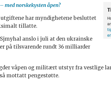
g – med norskekysten åpen?
T
 utgiftene har myndighetene besluttet
Ha
an
simalt tillatte.
ti
en
Sjmyhal anslo i juli at den ukrainske
r på tilsvarende rundt 36 milliarder
er våpen og militært utstyr fra vestlige la
gså mottatt pengestøtte.