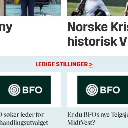
 ny
Norske Kri
historisk 
LEDIGE STILLINGER
>
 søker leder for
Er du BFOs nye Teigsj
handlingsutvalget
MidtVest?