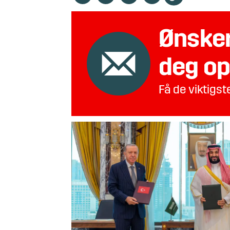
Ønsker
deg op
Få de viktigs