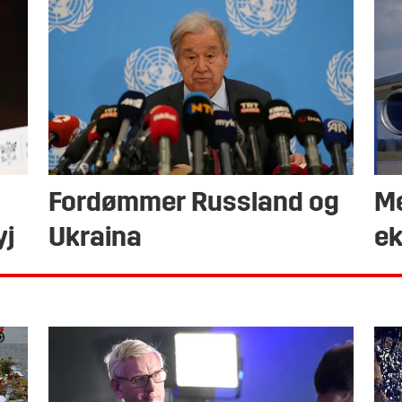
Fordømmer Russland og
Me
yj
Ukraina
ek