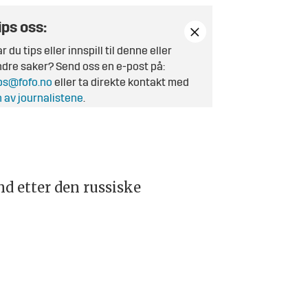
ips oss:
r du tips eller innspill til denne eller
dre saker? Send oss en e-post på:
ps@fofo.no
eller ta direkte kontakt med
 av journalistene
.
nd etter den russiske