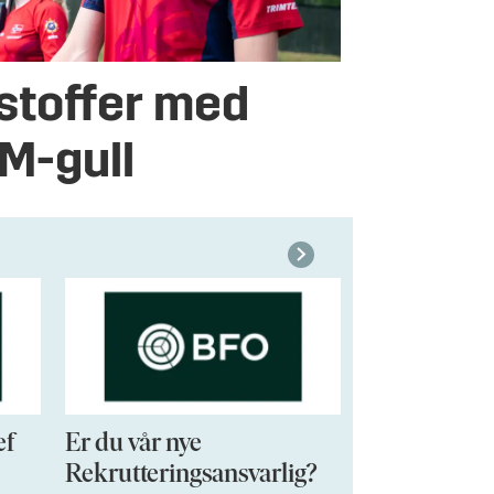
stoffer med
VM-gull
ef
Er du vår nye
VP Sales & 
Rekrutteringsansvarlig?
Søknadsfrist: