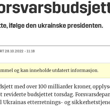
orsvarsbudsjet
tte, ifølge den ukrainske presidenten.
ERT
28.10.2022 - 11:18
gammel og kan inneholde utdatert informasjon.
dsjett med over 100 milliarder kroner, opply
t reviderte budsjettet torsdag. Forsvarsdep
l Ukrainas etterretnings- og sikkerhetstjene