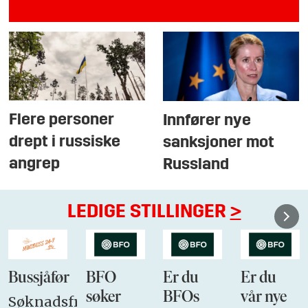
Flere personer
Innfører nye
drept i russiske
sanksjoner mot
angrep
Russland
LEDIGE STILLINGER
>
Bussjåfør
BFO
Er du
Er du
søker
BFOs
vår nye
Søknadsfrist: