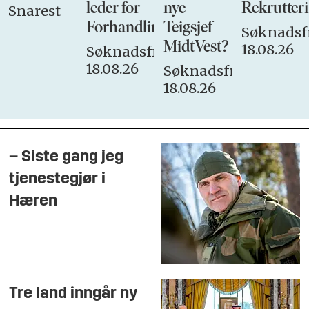
leder for
nye
Rekrutteri
Snarest
Forhandlingsutvalget
Teigsjef
Søknadsfr
MidtVest?
18.08.26
Søknadsfrist:
18.08.26
Søknadsfrist:
18.08.26
– Siste gang jeg
tjenestegjør i
Hæren
Tre land inngår ny