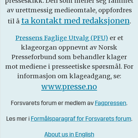
presseskikk. Den som mener seg rammet
av urettmessig medieomtale, oppfordres
ta kontakt med redaksjonen
til å
.
Pressens Faglige Utvalg (PFU)
er et
klageorgan oppnevnt av Norsk
Presseforbund som behandler klager
mot mediene i presseetiske spørsmål. For
informasjon om klageadgang, se:
www.presse.no
Forsvarets forum er medlem av
Fagpressen
.
Les mer i
Formålsparagraf for Forsvarets forum
.
About us in English