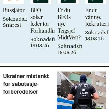
Bussjåfør
BFO
Er du
Er du
søker
BFOs
vår nye
Søknadsfrist:
leder for
nye
Rekrutteri
Snarest
Forhandlingsutvalget
Teigsjef
Søknadsfr
MidtVest?
18.08.26
Søknadsfrist:
18.08.26
Søknadsfrist:
18.08.26
Ukrainer mistenkt
for sabotasje-
forberedelser