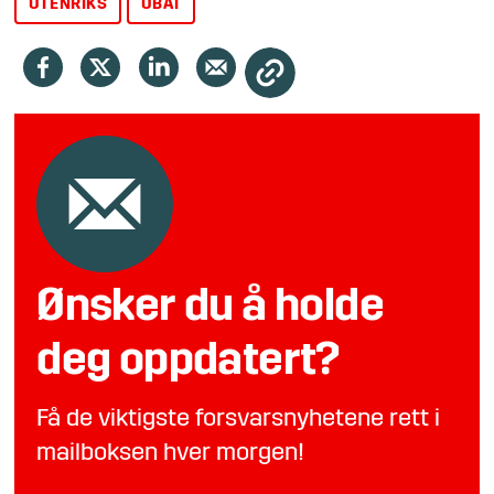
UTENRIKS
UBÅT
Ønsker du å holde
deg oppdatert?
Få de viktigste forsvarsnyhetene rett i
mailboksen hver morgen!