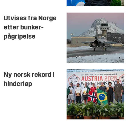
Utvises fra Norge
etter bunker-
pågripelse
Ny norsk rekord i
hinderløp