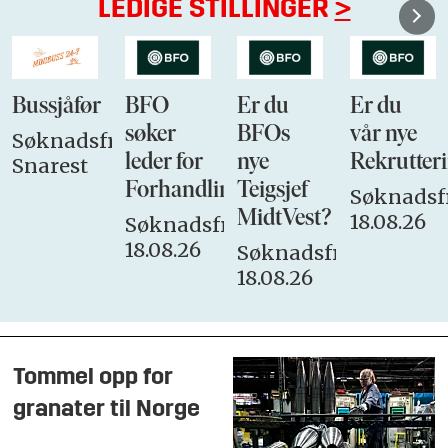
LEDIGE STILLINGER
>
Bussjåfør
BFO
Er du
Er du
søker
BFOs
vår nye
Søknadsfrist:
leder for
nye
Rekrutteri
Snarest
Forhandlingsutvalget
Teigsjef
Søknadsfr
MidtVest?
18.08.26
Søknadsfrist:
18.08.26
Søknadsfrist:
18.08.26
Tommel opp for
granater til Norge