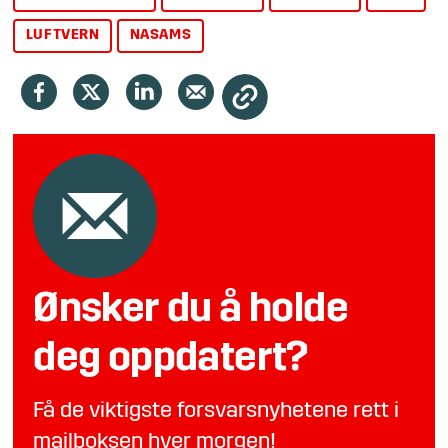
LUFTVERN
NASAMS
Ønsker du å holde
deg oppdatert?
Få de viktigste forsvarsnyhetene rett i
mailboksen hver morgen!