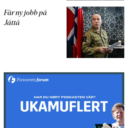
Får ny jobb på
Jåttå