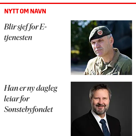
NYTT OM NAVN
Blir sjef for E-
tjenesten
Han er ny dagleg
leiar for
Sønstebyfondet