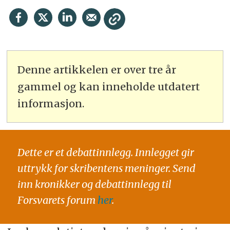
Denne artikkelen er over tre år
gammel og kan inneholde utdatert
informasjon.
Dette er et debattinnlegg. Innlegget gir
uttrykk for skribentens meninger. Send
inn kronikker og debattinnlegg til
Forsvarets forum
her
.