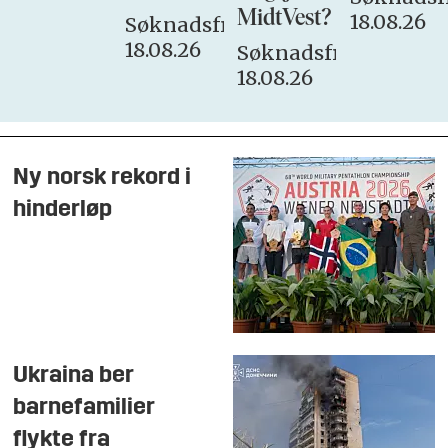
MidtVest?
18.08.26
Søknadsfrist:
18.08.26
Søknadsfrist:
18.08.26
Ny norsk rekord i
hinderløp
Ukraina ber
barnefamilier
flykte fra