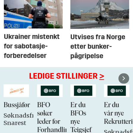
Ukrainer mistenkt
Utvises fra Norge
for sabotasje-
etter bunker-
forberedelser
pågripelse
LEDIGE STILLINGER
>
Bussjåfør
BFO
Er du
Er du
søker
BFOs
vår nye
Søknadsfrist:
leder for
nye
Rekrutteri
Snarest
Forhandlingsutvalget
Teigsjef
Søknadsfr