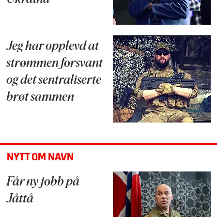
Jeg har opplevd at
strømmen forsvant
og det sentraliserte
brøt sammen
NYTT OM NAVN
Får ny jobb på
Jåttå