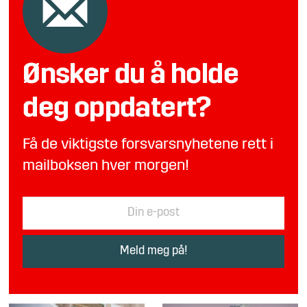
Ønsker du å holde
deg oppdatert?
Få de viktigste forsvarsnyhetene rett i
mailboksen hver morgen!