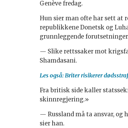
Genève fredag.
Hun sier man ofte har sett at r
republikkene Donetsk og Luhan
grunnleggende forutsetninger 
— Slike rettssaker mot krigsfa
Shamdasani.
Les også: Briter risikerer dødsstra
Fra britisk side kaller stats
skinnregjering.»
— Russland må ta ansvar, og 
sier han.