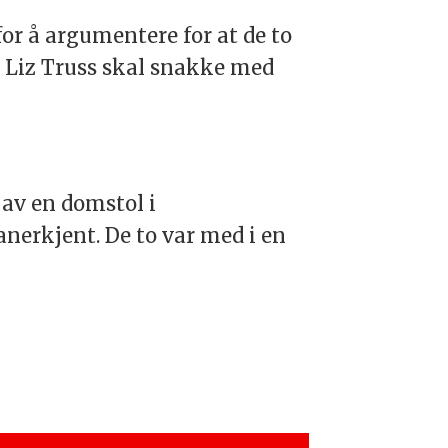
for å argumentere for at de to
n Liz Truss skal snakke med
 av en domstol i
anerkjent. De to var med i en