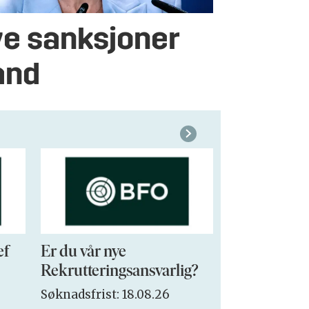
ye sanksjoner
and
ef
Er du vår nye
VP Sales & 
Rekrutteringsansvarlig?
Søknadsfrist:
Søknadsfrist: 18.08.26