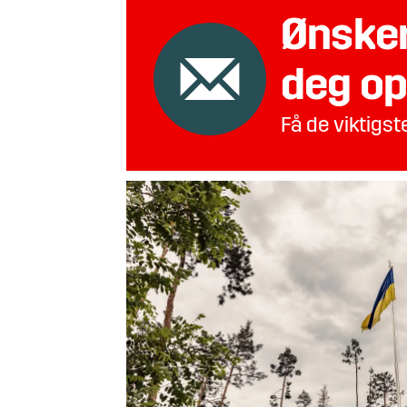
Ønsker
deg op
Få de viktigs