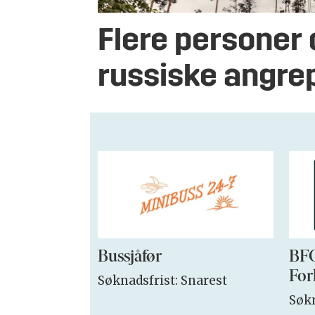
Flere personer 
russiske angre
Bussjåfør
BFO
For
Søknadsfrist: Snarest
Søkn