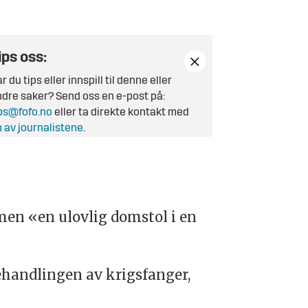
ips oss:
r du tips eller innspill til denne eller
dre saker? Send oss en e-post på:
ps@fofo.no
eller ta direkte kontakt med
 av journalistene
.
men «en ulovlig domstol i en
handlingen av krigsfanger,