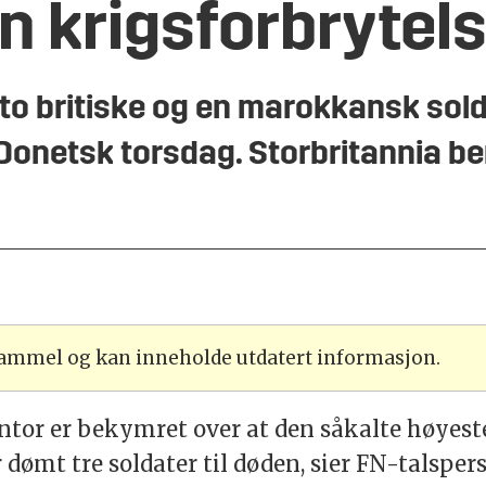
n krigsforbrytel
to britiske og en marokkansk solda
 Donetsk torsdag. Storbritannia be
 gammel og kan inneholde utdatert informasjon.
tor er bekymret over at den såkalte høyeste
ømt tre soldater til døden, sier
FN
-talsper