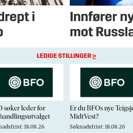
drept i
Innfører n
p
mot Russl
LEDIGE STILLINGER
>
 søker leder for
Er du BFOs nye Teigsj
handlingsutvalget
MidtVest?
adsfrist: 18.08.26
Søknadsfrist: 18.08.26