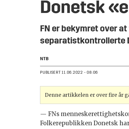
Donetsk «e
FN er bekymret over at 
separatistkontrollerte
NTB
PUBLISERT
11.06.2022 - 08:06
Denne artikkelen er over fire år
—
FN
s menneskerettighetskon
Folkerepublikken Donetsk har d