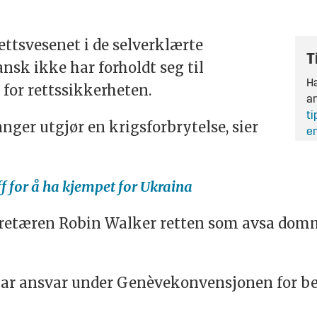
ettsvesenet i de selverklærte
T
sk ikke har forholdt seg til
Ha
for rettssikkerheten.
an
ti
nger utgjør en krigsforbrytelse, sier
en
ff for å ha kjempet for Ukraina
sekretæren Robin Walker retten som avsa dom
har ansvar under Genèvekonvensjonen for be