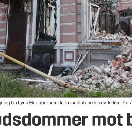
ning fra byen Mariupol som de tre soldatene ble dødsdømt for å
ødsdommer mot br