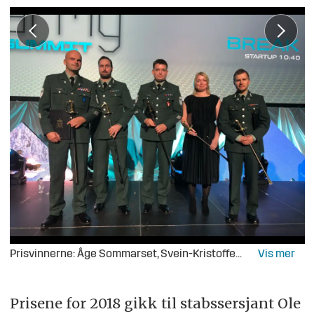
Prisvinnerne: Åge Sommarset, Svein-Kristoffer Grøvdal Solberg, Ole Henry Alvestad, Gry Elin Sponberg og Eirik Øverland Falch-Olsen. Gisle Totland har tidligere fått prisen.
Prisene for 2018 gikk til stabssersjant Ole