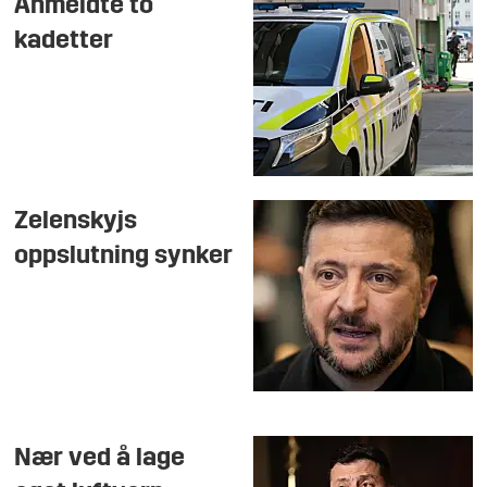
Anmeldte to
kadetter
Zelenskyjs
oppslutning synker
Nær ved å lage