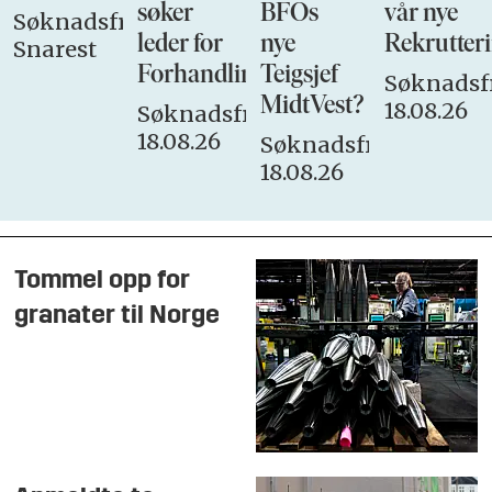
søker
BFOs
vår nye
Søknadsfrist:
leder for
nye
Rekrutteri
Snarest
Forhandlingsutvalget
Teigsjef
Søknadsfr
MidtVest?
18.08.26
Søknadsfrist:
18.08.26
Søknadsfrist:
18.08.26
Tommel opp for
granater til Norge