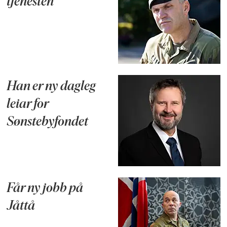
tjenesten
Han er ny dagleg
leiar for
Sønstebyfondet
Får ny jobb på
Jåttå