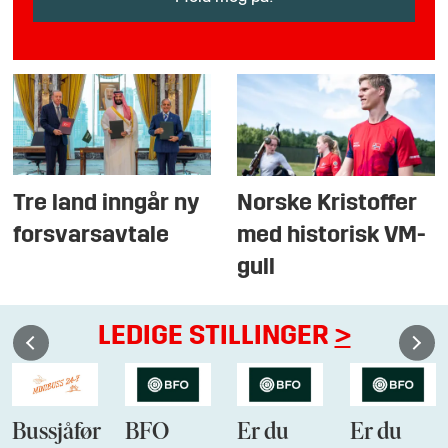
Tre land inngår ny
Norske Kristoffer
forsvarsavtale
med historisk VM-
gull
LEDIGE STILLINGER
>
Bussjåfør
BFO
Er du
Er du