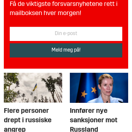
Få de viktigste forsvarsnyhetene rett i
mailboksen hver morgen!
Flere personer
Innfører nye
drept i russiske
sanksjoner mot
angrep
Russland