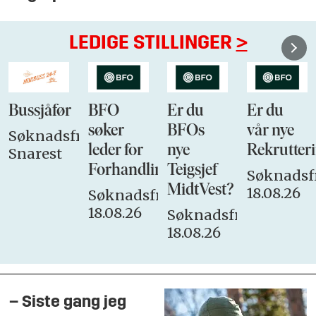
LEDIGE STILLINGER
>
Bussjåfør
BFO
Er du
Er du
søker
BFOs
vår nye
Søknadsfrist:
leder for
nye
Rekrutteri
Snarest
Forhandlingsutvalget
Teigsjef
Søknadsfr
MidtVest?
18.08.26
Søknadsfrist:
18.08.26
Søknadsfrist:
18.08.26
– Siste gang jeg