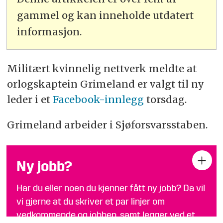
gammel og kan inneholde utdatert
informasjon.
Militært kvinnelig nettverk meldte at
orlogskaptein Grimeland er valgt til ny
leder i et
Facebook-innlegg
torsdag.
Grimeland arbeider i Sjøforsvarsstaben.
Ny jobb?
Har du eller noen du kjenner fått ny jobb? Da vil
vi gjerne at du skriver et par linjer om
vedkommende og jobben, samt legger ved et