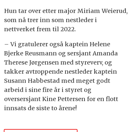
bilde i breddeformat, og sender til
tips@fofo.no
.
Hun tar over etter major Miriam Weierud,
Merk gjerne emnefeltet med «Nytt om navn»
som nå trer inn som nestleder i
nettverket frem til 2022.
– Vi gratulerer også kaptein Helene
Bjerke Reusmann og sersjant Amanda
Therese Jørgensen med styreverv, og
takker avtroppende nestleder kaptein
Susann Habbestad med meget godt
arbeid i sine fire år i styret og
oversersjant Kine Pettersen for en flott
innsats de siste to årene!