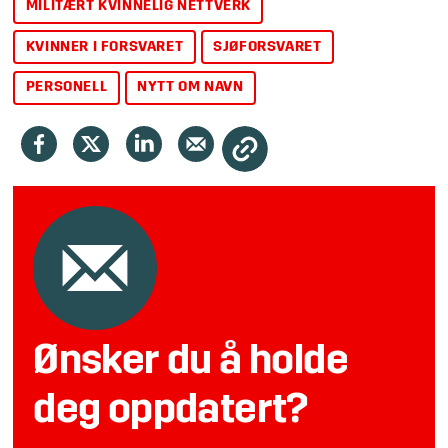
MILITÆRT KVINNELIG NETTVERK
KVINNER I FORSVARET
SJØFORSVARET
PERSONELL
NYTT OM NAVN
Ønsker du å holde
deg oppdatert?