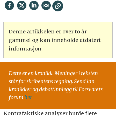
Denne artikkelen er over to år
gammel og kan inneholde utdatert
informasjon.
Dette er en kronikk. Meninger i teksten
står for skribentens regning. Send inn
kronikker og debattinnlegg til Forsvarets
forum
her
.
Kontrafaktiske analyser burde flere