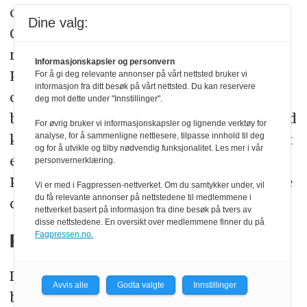
og – den mest skjellsettende –
Dine valg:
Oransjerevolusjonen i Ukraina (fra
november 2004 til januar 2005), ledet
Informasjonskapsler og personvern
Putin og makteliten i Moskva til en
For å gi deg relevante annonser på vårt nettsted bruker vi
informasjon fra ditt besøk på vårt nettsted. Du kan reservere
overbevisning om at vestlige krefter sto
deg mot dette under "Innstillinger".
bak, og at et regimeskifte også i Russland
For øvrig bruker vi informasjonskapsler og lignende verktøy for
kunne være et mål for disse kreftene. Det
analyse, for å sammenligne nettlesere, tilpasse innhold til deg
og for å utvikle og tilby nødvendig funksjonalitet. Les mer i vår
er ikke snakk om et brått skifte, men
personvernerklæring.
Putin må ha jobbet mye med å forberede
Vi er med i Fagpressen-nettverket. Om du samtykker under, vil
du få relevante annonser på nettstedene til medlemmene i
den nye politikken.
nettverket basert på informasjon fra dine besøk på tvers av
disse nettstedene. En oversikt over medlemmene finner du på
Fagpressen.no.
Profesjonelt diplomati
Det spørsmål som burde vært naturlig å
Avvis alle
Godta valgte
Innstillinger
belyse gjennom en kontrafaktisk