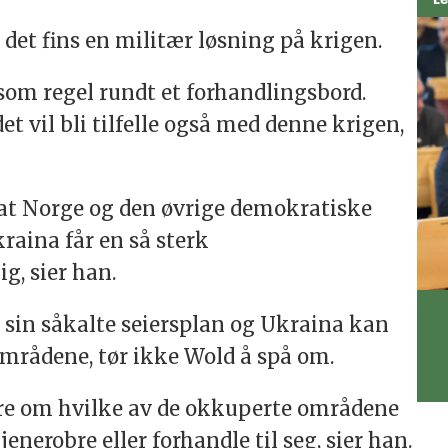
Le
det fins en militær løsning på krigen.
r som regel rundt et forhandlingsbord.
et vil bli tilfelle også med denne krigen,
g at Norge og den øvrige demokratiske
kraina får en så sterk
g, sier han.
sin såkalte seiersplan og Ukraina kan
områdene, tør ikke Wold å spå om.
ere om hvilke av de okkuperte områdene
jenerobre eller forhandle til seg, sier han.