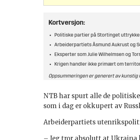
Kortversjon:
Politiske partier på Stortinget uttrykk
Arbeiderpartiets Åsmund Aukrust og Se
Eksperter som Julie Wilhelmsen og Torm
Krigen handler ikke primært om territo
Oppsummeringen er generert av kunstig in
NTB har spurt alle de politis
som i dag er okkupert av Russl
Arbeiderpartiets utenrikspoli
– Jeg tror absolutt at Ukrain