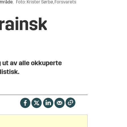
område.
Foto: Krister Sørbø, Forsvarets
krainsk
 ut av alle okkuperte
istisk.