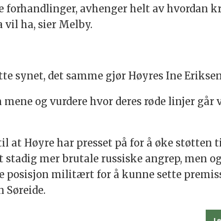
ke forhandlinger, avhenger helt av hvordan kr
vil ha, sier Melby.
tte synet, det samme gjør Høyres Ine Eriksen
mene og vurdere hvor deres røde linjer går 
il at Høyre har presset på for å øke støtten 
 stadig mer brutale russiske angrep, men ogs
 posisjon militært for å kunne sette premiss
n Søreide.