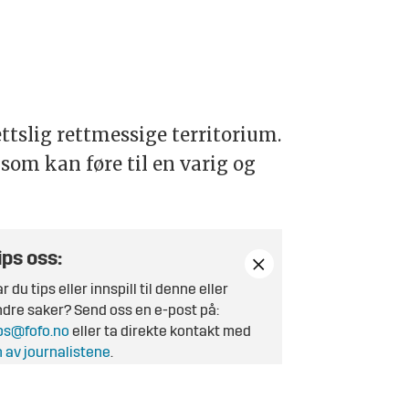
ttslig rettmessige territorium.
som kan føre til en varig og
ips oss:
r du tips eller innspill til denne eller
dre saker? Send oss en e-post på:
ps@fofo.no
eller ta direkte kontakt med
 av journalistene
.