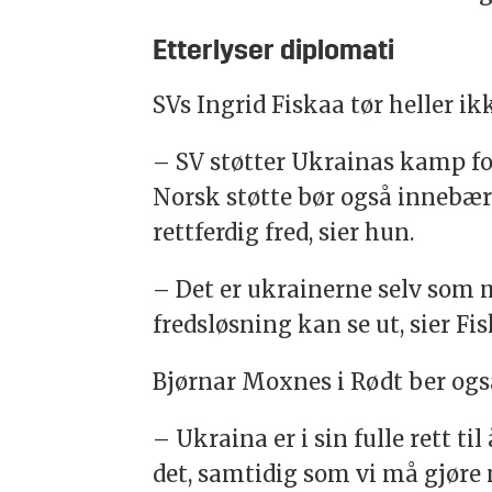
Etterlyser diplomati
SVs Ingrid Fiskaa tør heller ik
– SV støtter Ukrainas kamp for
Norsk støtte bør også innebære
rettferdig fred, sier hun.
– Det er ukrainerne selv som m
fredsløsning kan se ut, sier Fi
Bjørnar Moxnes i Rødt ber ogs
– Ukraina er i sin fulle rett ti
det, samtidig som vi må gjøre 