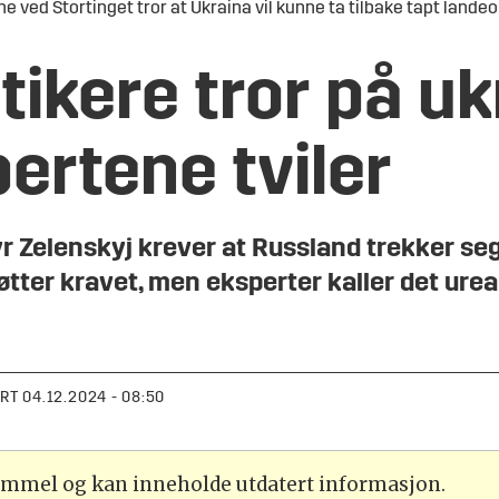
ne ved Stortinget tror at Ukraina vil kunne ta tilbake tapt lande
tikere tror på u
pertene tviler
 Zelenskyj krever at Russland trekker seg
øtter kravet, men eksperter kaller det ureal
ERT
04.12.2024 - 08:50
gammel og kan inneholde utdatert informasjon.