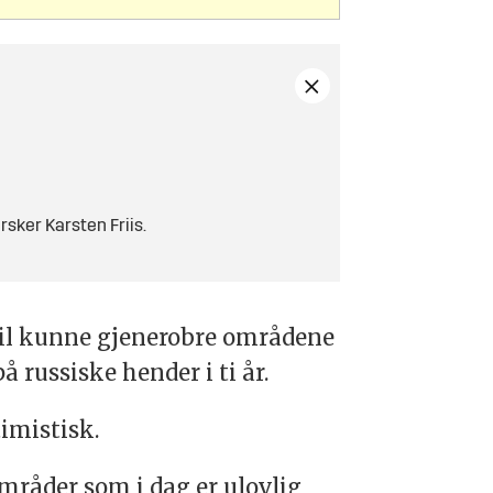
sker Karsten Friis.
 vil kunne gjenerobre områdene
 russiske hender i ti år.
timistisk.
mråder som i dag er ulovlig