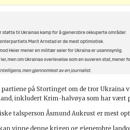
er støtte til Ukrainas kamp for å gjenerobre okkuperte områder.
nterpartiets Marit Arnstad er de mest optimistisk.
od Heier mener en militær seier for Ukraina er usannsynlig.
rier, men om Ukrainas overlevelse som en suveren stat, mener for
telligens, men gjennomlest av en journalist.
ke partiene på Stortinget om de tror Ukraina
and, inkludert Krim-halvøya som har vært på
tiske talsperson Åsmund Aukrust er mest op
a kan vinne denne krigen og gjenerobre lando