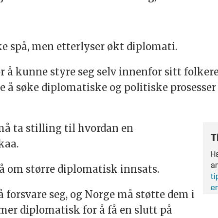
ke spå, men etterlyser økt diplomati.
 å kunne styre seg selv innenfor sitt folkere
 å søke diplomatiske og politiske prosesser 
å ta stilling til hvordan en
T
skaa.
Ha
an
å om større diplomatisk innsats.
ti
en
l å forsvare seg, og Norge må støtte dem i
mer diplomatisk for å få en slutt på