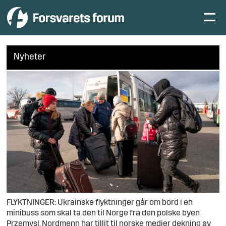
Nyheter
FLYKTNINGER: Ukrainske flyktninger går om bord i en
minibuss som skal ta den til Norge fra den polske byen
Przemysl. Nordmenn har tillit til norske medier dekning av