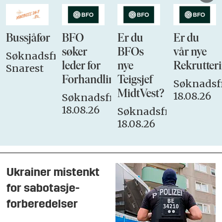
Bussjåfør
BFO
Er du
Er du
søker
BFOs
vår nye
Søknadsfrist:
leder for
nye
Rekrutteri
Snarest
Forhandlingsutvalget
Teigsjef
Søknadsfr
MidtVest?
18.08.26
Søknadsfrist:
18.08.26
Søknadsfrist:
18.08.26
Ukrainer mistenkt
for sabotasje-
forberedelser