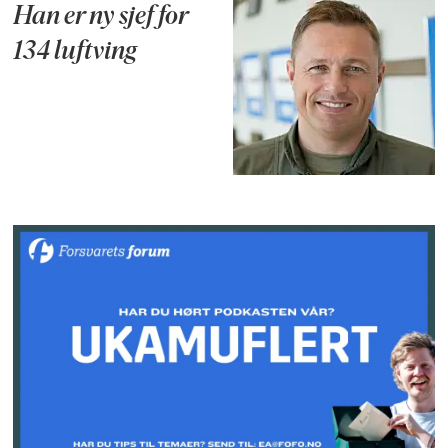
Han er ny sjef for
134 luftving