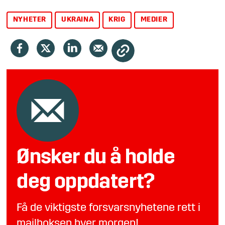
NYHETER
UKRAINA
KRIG
MEDIER
Ønsker du å holde
deg oppdatert?
Få de viktigste forsvarsnyhetene rett i
mailboksen hver morgen!