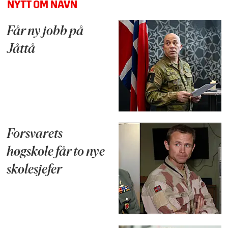
NYTT OM NAVN
Får ny jobb på
Jåttå
Forsvarets
høgskole får to nye
skolesjefer