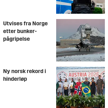
Utvises fra Norge
etter bunker-
pågripelse
Ny norsk rekord i
hinderløp