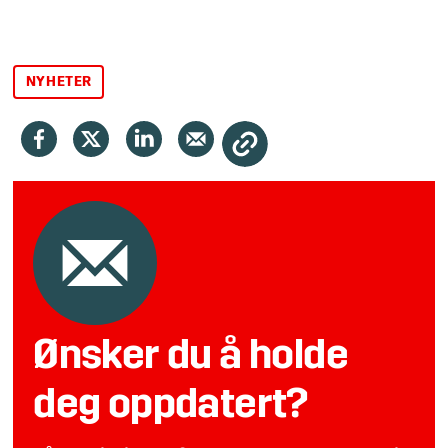
NYHETER
Ønsker du å holde
deg oppdatert?