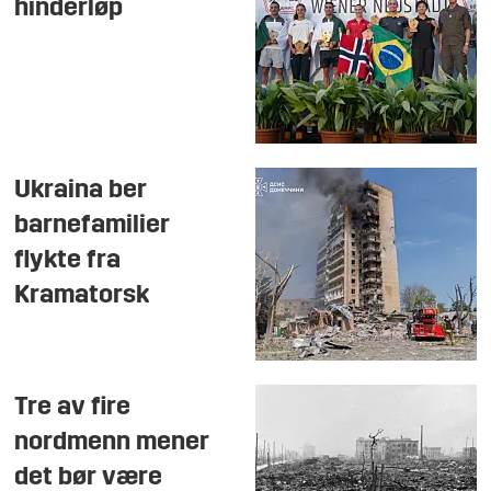
hinderløp
Ukraina ber
barnefamilier
flykte fra
Kramatorsk
Tre av fire
nordmenn mener
det bør være