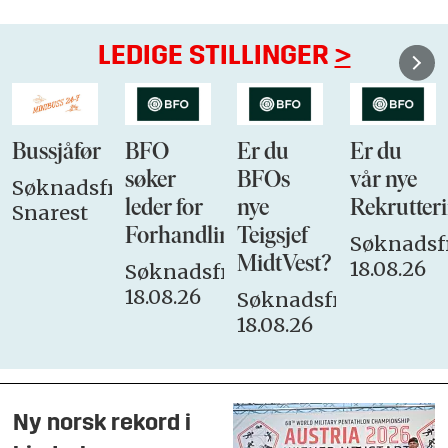
LEDIGE STILLINGER
>
Bussjåfør
BFO
Er du
Er du
søker
BFOs
vår nye
Søknadsfrist:
leder for
nye
Rekrutteri
Snarest
Forhandlingsutvalget
Teigsjef
Søknadsfr
MidtVest?
18.08.26
Søknadsfrist:
18.08.26
Søknadsfrist:
18.08.26
Ny norsk rekord i