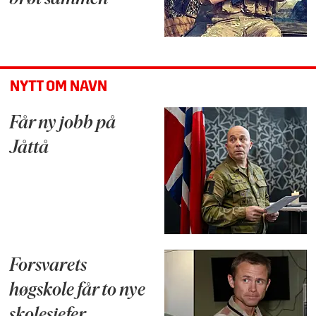
NYTT OM NAVN
Får ny jobb på
Jåttå
Forsvarets
høgskole får to nye
skolesjefer