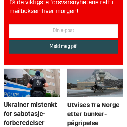
Få de viktigste forsvarsnyhetene rett i
mailboksen hver morgen!
Ukrainer mistenkt
Utvises fra Norge
for sabotasje-
etter bunker-
forberedelser
pågripelse