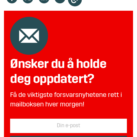
Ønsker du å holde
deg oppdatert?
Få de viktigste forsvarsnyhetene rett i
mailboksen hver morgen!