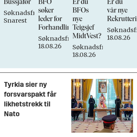
Bussjåfør
BFO
Er du
Er du
søker
BFOs
vår nye
Søknadsfrist:
leder for
nye
Rekrutteri
Snarest
Forhandlingsutvalget
Teigsjef
Søknadsfr
MidtVest?
18.08.26
Søknadsfrist:
18.08.26
Søknadsfrist:
18.08.26
Tyrkia sier ny
forsvarspakt får
likhetstrekk til
Nato