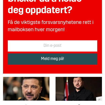
deg oppdatert?
Få de viktigste forsvarsnyhetene rett i
mailboksen hver morgen!