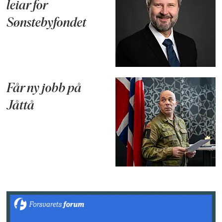
leiar for
Sønstebyfondet
Får ny jobb på
Jåttå