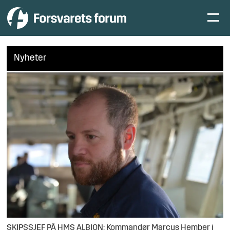
Nyheter
SKIPSSJEF PÅ HMS ALBION: Kommandør Marcus Hember i