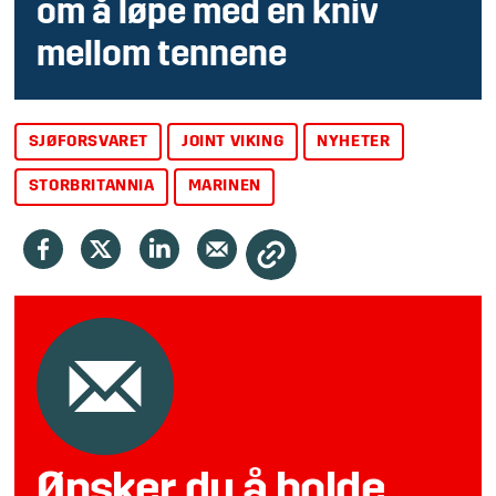
om å løpe med en kniv
mellom tennene
SJØFORSVARET
JOINT VIKING
NYHETER
STORBRITANNIA
MARINEN
Ønsker du å holde