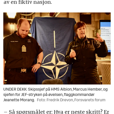
av en fiktiv nasjon.
UNDER DEKK: Skipssjef på HMS Albion, Marcus Hember, og
sjefen for JEF-stryken på øvelsen, flaggkommandør
Jeanette Morang.
Foto: Fredrik Drevon, Forsvarets forum
– Så spørsmålet er: Hva er neste skritt? Er