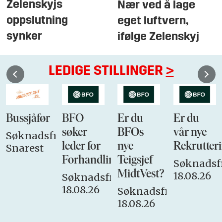
Zelenskyjs
Nær ved å lage
oppslutning
eget luftvern,
synker
ifølge Zelenskyj
LEDIGE STILLINGER
>
Bussjåfør
BFO
Er du
Er du
søker
BFOs
vår nye
Søknadsfrist:
leder for
nye
Rekrutteri
Snarest
Forhandlingsutvalget
Teigsjef
Søknadsfr
MidtVest?
18.08.26
Søknadsfrist:
18.08.26
Søknadsfrist:
18.08.26