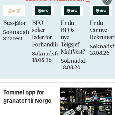
Bussjåfør
BFO
Er du
Er du
søker
BFOs
vår nye
Søknadsfrist:
leder for
nye
Rekrutteri
Snarest
Forhandlingsutvalget
Teigsjef
Søknadsfr
MidtVest?
18.08.26
Søknadsfrist:
18.08.26
Søknadsfrist:
18.08.26
Tommel opp for
granater til Norge