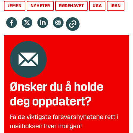
JEMEN
NYHETER
RØDEHAVET
USA
IRAN
Ønsker du å holde
deg oppdatert?
Få de viktigste forsvarsnyhetene rett i
mailboksen hver morgen!