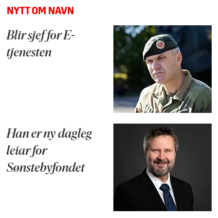
NYTT OM NAVN
Blir sjef for E-
tjenesten
Han er ny dagleg
leiar for
Sønstebyfondet