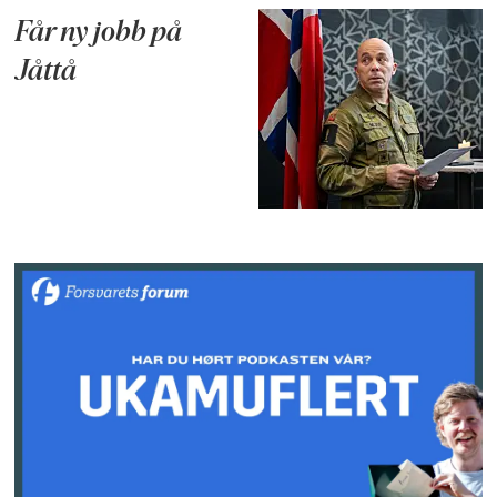
Får ny jobb på
Jåttå