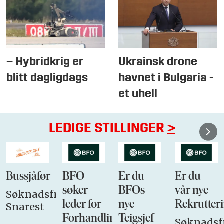
– Hybridkrig er
Ukrainsk drone
blitt dagligdags
havnet i Bulgaria -
et uhell
LEDIGE STILLINGER
>
Bussjåfør
BFO
Er du
Er du
søker
BFOs
vår nye
Søknadsfrist:
leder for
nye
Rekrutteri
Snarest
Forhandlingsutvalget
Teigsjef
Søknadsfr