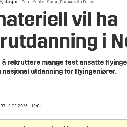
lystasjon.
Foto: Krister Sørbø, Forsvarets Forum
teriell vil ha
r­utdanning i 
r å rekruttere mange fast ansatte flyin
n nasjonal utdanning for flyingeniører.
ERT
10.02.2023 - 15:04