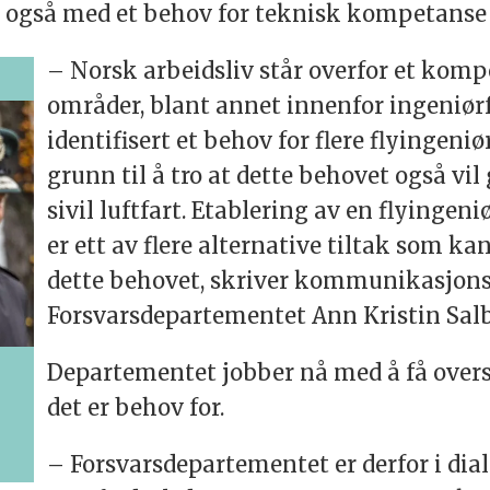
 også med et behov for teknisk kompetans
– Norsk arbeidsliv står overfor et kom
områder, blant annet innenfor ingeniørf
identifisert et behov for flere flyingeniø
grunn til å tro at dette behovet også vil
sivil luftfart. Etablering av en flyinge
er ett av flere alternative tiltak som ka
dette behovet, skriver kommunikasjons
Forsvarsdepartementet Ann Kristin Salbu
Departementet jobber nå med å få over
det er behov for.
– Forsvarsdepartementet er derfor i dia