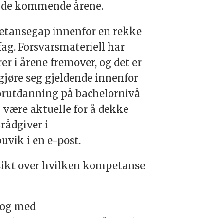
e de kommende årene.
petansegap innenfor en rekke
ag. Forsvarsmateriell har
rer i årene fremover, og det er
 gjøre seg gjeldende innenfor
niørutdanning på bachelornivå
n være aktuelle for å dekke
rådgiver i
vik i en e-post.
sikt over hvilken kompetanse
log med