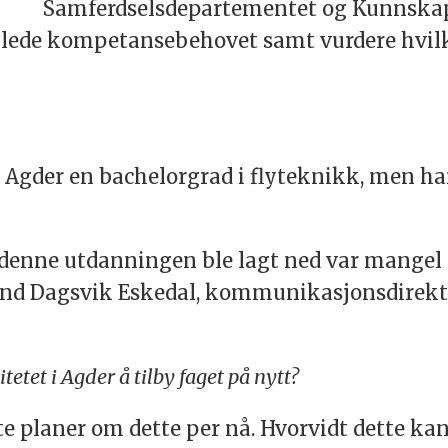
Samferdselsdepartementet og Kunnskap
mlede kompetansebehovet samt vurdere hvilke
 i Agder en bachelorgrad i flyteknikk, men ha
denne utdanningen ble lagt ned var mangel p
ind Dagsvik Eskedal, kommunikasjonsdirektør 
etet i Agder å tilby faget på nytt?
e planer om dette per nå. Hvorvidt dette kan