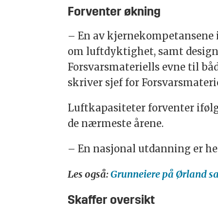
Forventer økning
– En av kjernekompetansene i 
om luftdyktighet, samt design 
Forsvarsmateriells evne til bå
skriver sjef for Forsvarsmaterie
Luftkapasiteter forventer iføl
de nærmeste årene.
– En nasjonal utdanning er hel
Les også:
Grunneiere på Ørland s
Skaffer oversikt