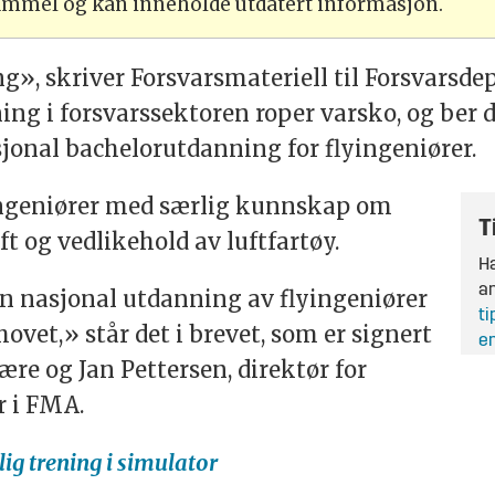
gammel og kan inneholde utdatert informasjon.
ng», skriver Forsvarsmateriell til Forsvarsd
ning i forsvarssektoren roper varsko, og ber
sjonal bachelorutdanning for flyingeniører.
yingeniører med særlig kunnskap om
T
ft og vedlikehold av luftfartøy.
Ha
an
en nasjonal utdanning av flyingeniører
ti
t,» står det i brevet, som er signert
en
Jære og Jan Pettersen, direktør for
r i FMA.
lig trening i simulator