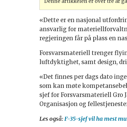
Denne artikkelen er over tre år 
«Dette er en nasjonal utfordri
ansvarlig for materiellforvalt
regjeringen får på plass en na
Forsvarsmateriell trenger fl
luftdyktighet, samt design, dri
«Det finnes per dags dato ing
som kan møte kompetansebehove
sjef for Forsvarsmateriell Gro 
Organisasjon og fellestjeneste
Les også:
F-35-sjef vil ha mest mu