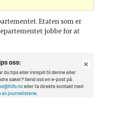
epartementet. Etaten som er
 departementet jobbe for at
ips oss:
r du tips eller innspill til denne eller
dre saker? Send oss en e-post på:
ps@fofo.no
eller ta direkte kontakt med
 av journalistene
.