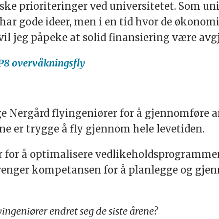
e prioriteringer ved universitetet. Som unive
 har gode ideer, men i en tid hvor de økono
il jeg påpeke at solid finansiering være avg
e P8 overvåkningsfly
ge Nergård flyingeniører for å gjennomføre 
yene er trygge å fly gjennom hele levetiden.
r for å optimalisere vedlikeholdsprogrammene
 trenger kompetansen for å planlegge og gje
yingeniører endret seg de siste årene?