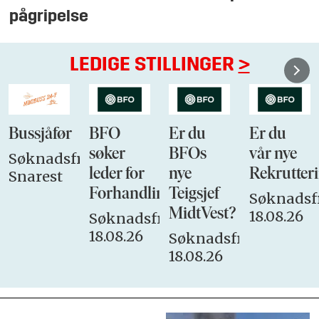
pågripelse
LEDIGE STILLINGER
>
Bussjåfør
BFO
Er du
Er du
søker
BFOs
vår nye
Søknadsfrist:
leder for
nye
Rekrutteri
Snarest
Forhandlingsutvalget
Teigsjef
Søknadsfr
MidtVest?
18.08.26
Søknadsfrist:
18.08.26
Søknadsfrist:
18.08.26