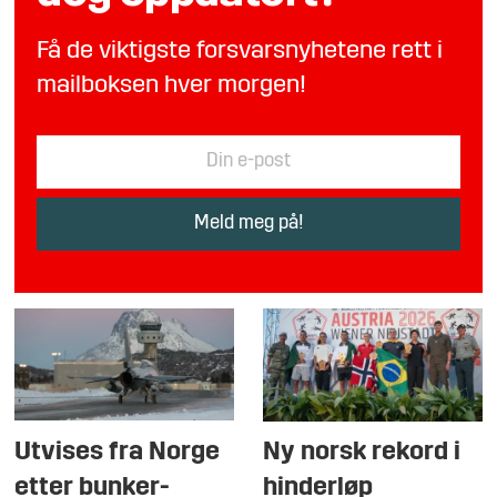
Få de viktigste forsvarsnyhetene rett i
mailboksen hver morgen!
Utvises fra Norge
Ny norsk rekord i
etter bunker-
hinderløp