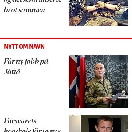
og det sentraliserte
brøt sammen
NYTT OM NAVN
Får ny jobb på
Jåttå
Forsvarets
høgskole får to nye