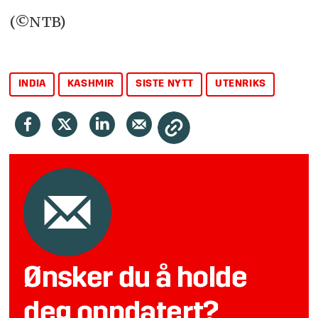
(©NTB)
INDIA
KASHMIR
SISTE NYTT
UTENRIKS
Ønsker du å holde
deg oppdatert?