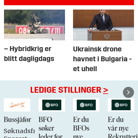
– Hybridkrig er
Ukrainsk drone
blitt dagligdags
havnet i Bulgaria -
et uhell
LEDIGE STILLINGER
>
Bussjåfør
BFO
Er du
Er du
søker
BFOs
vår nye
Søknadsfrist:
leder for
nye
Rekrutteri