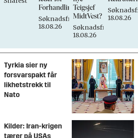
Snarest
Forhandlingsutvalget
Teigsjef
Søknadsfr
MidtVest?
18.08.26
Søknadsfrist:
18.08.26
Søknadsfrist:
18.08.26
Tyrkia sier ny
forsvarspakt får
likhetstrekk til
Nato
Kilder: Iran-krigen
tærer på USAs