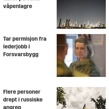
våpenlagre
Tar permisjon fra
lederjobb i
Forsvarsbygg
Flere personer
drept i russiske
angrep