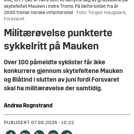
IKKE RITT: Det er flere som vil benytte seg av grusveiene på
skytefeltet Mauken i Indre Troms. På dette bildet fra år
2000 trener norske infanterister.
Foto: Torgeir Haugaard,
Forsvaret
Militærøvelse punkterte
sykkelritt på Mauken
Over 100 påmeldte syklister får ikke
konkurrere gjennom skytefeltene Mauken
og Blåtind i slutten av juni fordi Forsvaret
skal ha militærøvelse der samtidig.
Andrea
Rognstrand
PUBLISERT
07.06.2024 - 10:22