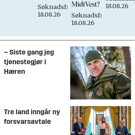
MidtVest?
18.08.26
Søknadsfrist:
18.08.26
Søknadsfrist:
18.08.26
– Siste gang jeg
tjenestegjør i
Hæren
Tre land inngår ny
forsvarsavtale