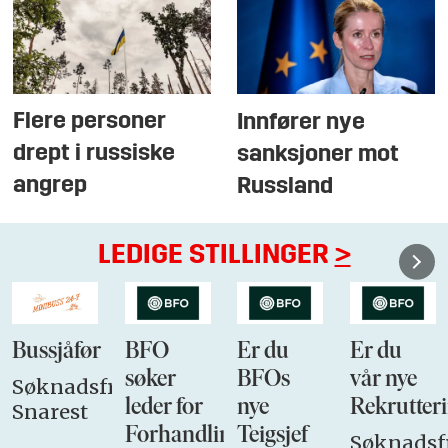
Flere personer
Innfører nye
drept i russiske
sanksjoner mot
angrep
Russland
LEDIGE STILLINGER
>
Bussjåfør
BFO
Er du
Er du
søker
BFOs
vår nye
Søknadsfrist:
leder for
nye
Rekrutteri
Snarest
Forhandlingsutvalget
Teigsjef
Søknadsfr