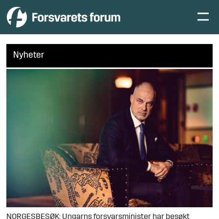
Nyheter
NORGESBESØK: Ungarns forsvarsminister har besøkt