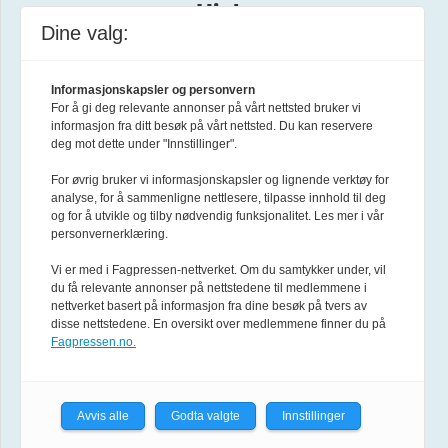
Hjelp
Dine valg:
Om Forsvarets forum
Informasjonskapsler og personvern
For å gi deg relevante annonser på vårt nettsted bruker vi
Annonsere
informasjon fra ditt besøk på vårt nettsted. Du kan reservere
deg mot dette under "Innstillinger".
Abonnement
For øvrig bruker vi informasjonskapsler og lignende verktøy for
analyse, for å sammenligne nettlesere, tilpasse innhold til deg
Tilgjengelighet
og for å utvikle og tilby nødvendig funksjonalitet. Les mer i vår
personvernerklæring.
Personvern og cookies
Vi er med i Fagpressen-nettverket. Om du samtykker under, vil
du få relevante annonser på nettstedene til medlemmene i
nettverket basert på informasjon fra dine besøk på tvers av
Facebook
disse nettstedene. En oversikt over medlemmene finner du på
Fagpressen.no.
Instagram
Avvis alle
Godta valgte
Innstillinger
Linkedin