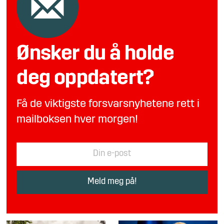
Ønsker du å holde
deg oppdatert?
Få de viktigste forsvarsnyhetene rett i
mailboksen hver morgen!