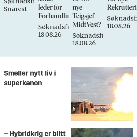
Søknadsfrist:
leder for
nye
Rekrutteri
Snarest
Forhandlingsutvalget
Teigsjef
Søknadsfr
MidtVest?
18.08.26
Søknadsfrist:
18.08.26
Søknadsfrist:
18.08.26
Smeller nytt liv i
superkanon
– Hybridkrig er blitt