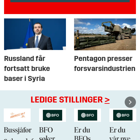
Russland får
Pentagon presser
fortsatt bruke
forsvarsindustrien
baser i Syria
LEDIGE STILLINGER
>
Bussjåfør
BFO
Er du
Er du
søker
BFOs
vår nye