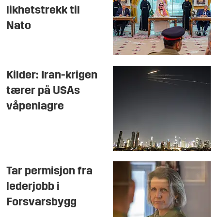
likhetstrekk til
Nato
Kilder: Iran-krigen
tærer på USAs
våpenlagre
Tar permisjon fra
lederjobb i
Forsvarsbygg