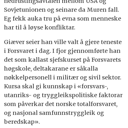
nedrustingsavtalen mellom USA og
Sovjetunionen og seinare da Muren fall.
Eg fekk auka tru på evna som menneske
har til å løyse konfliktar.
Giæver seier han ville valt å gjere teneste
i Forsvaret i dag. I fjor gjennomførte han
det som kallast sjefskurset på Forsvarets
høgskole, deltakarane er såkalla
nøkkelpersonell i militær og sivil sektor.
Kursa skal gi kunnskap i «forsvars-,
utanriks- og tryggleikspolitiske faktorar
som påverkar det norske totalforsvaret,
og nasjonal samfunnstryggleik og
beredskap».