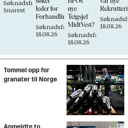
søker
BFOs
vår nye
Søknadsfrist:
leder for
nye
Rekrutteri
Snarest
Forhandlingsutvalget
Teigsjef
Søknadsfr
MidtVest?
18.08.26
Søknadsfrist:
18.08.26
Søknadsfrist:
18.08.26
Tommel opp for
granater til Norge
Anmeldte to