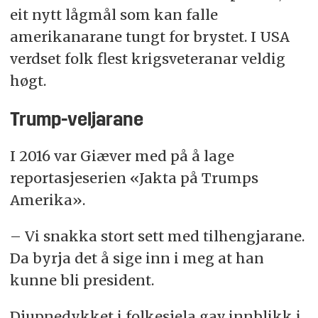
eit nytt lågmål som kan falle
amerikanarane tungt for brystet. I USA
verdset folk flest krigsveteranar veldig
høgt.
Trump-veljarane
I 2016 var Giæver med på å lage
reportasjeserien «Jakta på Trumps
Amerika».
– Vi snakka stort sett med tilhengjarane.
Da byrja det å sige inn i meg at han
kunne bli president.
Djupnedykket i folkesjela gav innblikk i