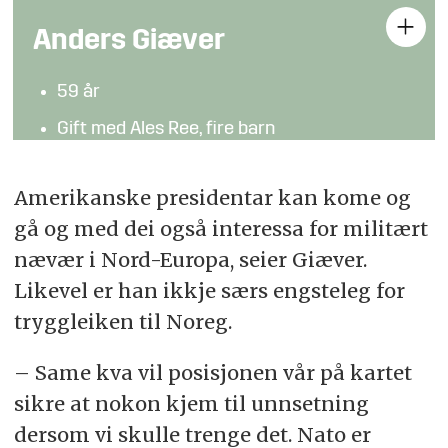
Anders Giæver
59 år
Gift med Ales Ree, fire barn
Journalist og politisk kommentator i VG
Amerikanske presidentar kan kome og
Aktuell med analysar om Donald Trump og
gå og med dei også interessa for militært
valgkampen i USA
nævær i Nord-Europa, seier Giæver.
Likevel er han ikkje særs engsteleg for
tryggleiken til Noreg.
– Same kva vil posisjonen vår på kartet
sikre at nokon kjem til unnsetning
dersom vi skulle trenge det. Nato er