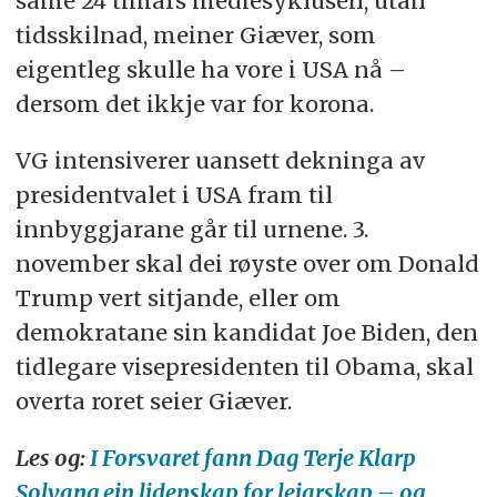
same 24 timars mediesyklusen, utan
tidsskilnad, meiner Giæver, som
eigentleg skulle ha vore i USA nå –
dersom det ikkje var for korona.
VG intensiverer uansett dekninga av
presidentvalet i USA fram til
innbyggjarane går til urnene. 3.
november skal dei røyste over om Donald
Trump vert sitjande, eller om
demokratane sin kandidat Joe Biden, den
tidlegare visepresidenten til Obama, skal
overta roret seier Giæver.
Les og:
I Forsvaret fann Dag Terje Klarp
Solvang ein lidenskap for leiarskap – og