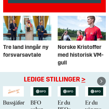
Tre land inngår ny
Norske Kristoffer
forsvarsavtale
med historisk VM-
gull
LEDIGE STILLINGER
>
Bussjåfør
BFO
Er du
Er du