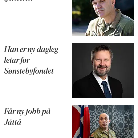
Han er ny dagleg
leiar for
Sønstebyfondet
Får ny jobb på
Jåttå