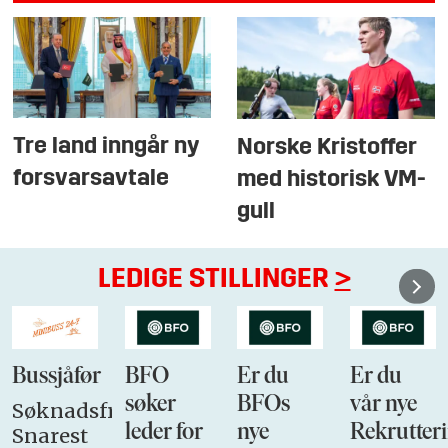
Tre land inngår ny
Norske Kristoffer
forsvarsavtale
med historisk VM-
gull
LEDIGE STILLINGER
>
Bussjåfør
BFO
Er du
Er du
søker
BFOs
vår nye
Søknadsfrist:
leder for
nye
Rekrutteri
Snarest