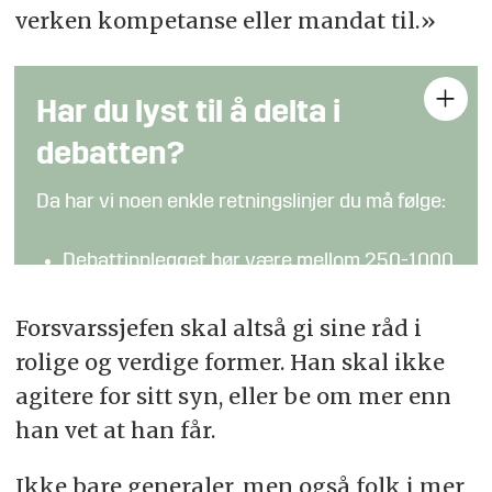
verken kompetanse eller mandat til.»
Har du lyst til å delta i
debatten?
Da har vi noen enkle retningslinjer du må følge:
Debattinnlegget bør være mellom 250-1000
ord
Forsvarssjefen skal altså gi sine råd i
Kronikker og analyser fra fagpersoner kan
rolige og verdige former. Han skal ikke
være lengre
agitere for sitt syn, eller be om mer enn
Det er forskjell på meninger og fakta:
han vet at han får.
Påstander som hevdes å være sanne bør
underbygges (bidra gjerne med lenker og
Ikke bare generaler, men også folk i mer
tilleggsinformasjon)