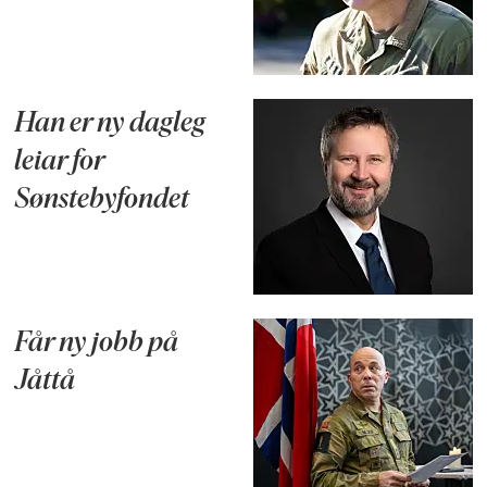
Han er ny dagleg
leiar for
Sønstebyfondet
Får ny jobb på
Jåttå