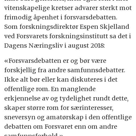
vitenskapelige kretser advarer sterkt mot
Hold en saklig tone
frimodig åpenhet i forsvarsdebatten.
Send bidraget til
debatt@fofo.no
Som forskningsdirektør Espen Skjelland
ved Forsvarets forskningsinstitutt sa det i
Dagens Næringsliv
i august 2018:
«Forsvarsdebatten er og bør være
forskjellig fra andre samfunnsdebatter.
Ikke alt bør eller kan diskuteres i det
offentlige rom. En manglende
erkjennelse av og tydelighet rundt dette,
skaper større rom for særinteresser,
sneversyn og amatørskap i den offentlige
debatten om Forsvaret enn om andre
samfunnsforhold.»