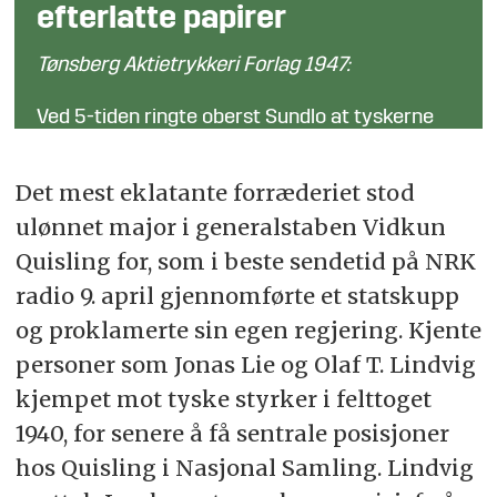
efterlatte papirer
Tønsberg Aktietrykkeri Forlag 1947:
Ved 5-tiden ringte oberst Sundlo at tyskerne
var gått i land i Narvik og Bjerkvik og at det var
unyttig å gjøre motstand i det tyskerne skulle
Det mest eklatante forræderiet stod
ha en divisjon i Bjerkvik og et regiment i Narvik.
ulønnet major i generalstaben Vidkun
Den virkelige tyske styrke var omtrent
Quisling for, som i beste sendetid på NRK
tredjeparten. Han fikk ordre opp øieblikkelig å
radio 9. april gjennomførte et statskupp
avbryte alle forhandlinger å oppta kamp. Da
og proklamerte sin egen regjering. Kjente
han tydelig var uvillig til dette gav
divisjonschefen beskjed om at kommandoen
personer som Jonas Lie og Olaf T. Lindvig
fikk over til major Spjeldnes og ba om å få ham i
kjempet mot tyske styrker i felttoget
telefonen. Han fikk ordre om:
1940, for senere å få sentrale posisjoner
hos Quisling i Nasjonal Samling. Lindvig
å samle alle troppene