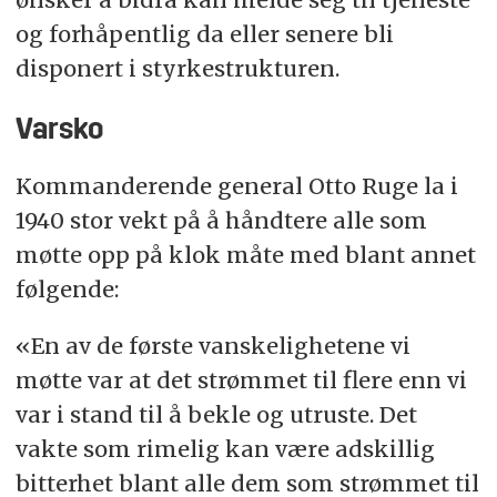
avdeling og melde seg til tjeneste ved den. Slik
og forhåpentlig da eller senere bli
som forholdene utviklet seg i de par første
disponert i styrkestrukturen.
dager etter 9. april mener kommisjonen at den
samme plikt påla i hvert fall enhver fastlønt
Varsko
offiser og kommisjonen er tilbøyelig til å
utstrekke plikten til enhver offiser som hadde
Kommanderende general Otto Ruge la i
tjenesteplikt under krig, og som var tatt med i
1940 stor vekt på å håndtere alle som
mobiliseringsoppgjøret.»
møtte opp på klok måte med blant annet
følgende:
«En av de første vanskelighetene vi
møtte var at det strømmet til flere enn vi
var i stand til å bekle og utruste. Det
vakte som rimelig kan være adskillig
bitterhet blant alle dem som strømmet til