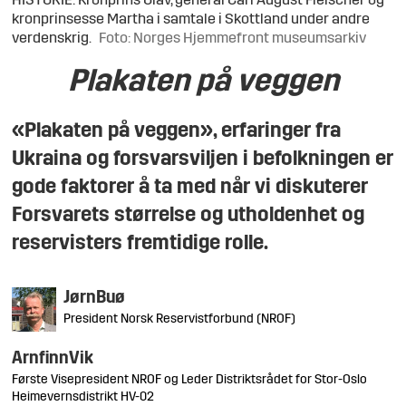
HISTORIE: Kronprins Olav, general Carl August Fleischer og
kronprinsesse Martha i samtale i Skottland under andre
verdenskrig.
Foto: Norges Hjemmefront museumsarkiv
Plakaten på veggen
«Plakaten på veggen», erfaringer fra
Ukraina og forsvarsviljen i befolkningen er
gode faktorer å ta med når vi diskuterer
Forsvarets størrelse og utholdenhet og
reservisters fremtidige rolle.
Jørn
Buø
President Norsk Reservistforbund (NROF)
Arnfinn
Vik
Første Visepresident NROF og Leder Distriktsrådet for Stor-Oslo
Heimevernsdistrikt HV-02