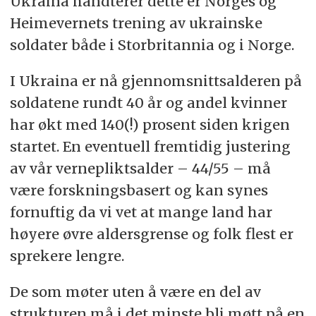
Ukraina håndterer dette er Norges og
Heimevernets trening av ukrainske
soldater både i Storbritannia og i Norge.
I Ukraina er nå gjennomsnittsalderen på
soldatene rundt 40 år og andel kvinner
har økt med 140(!) prosent siden krigen
startet. En eventuell fremtidig justering
av vår vernepliktsalder – 44/55 – må
være forskningsbasert og kan synes
fornuftig da vi vet at mange land har
høyere øvre aldersgrense og folk flest er
sprekere lengre.
De som møter uten å være en del av
strukturen må i det minste bli møtt på en