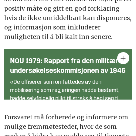
positiv måte og gitt en god forklaring
hvis de ikke umiddelbart kan disponeres,
og informasjon som inkluderer
muligheten til å bli kalt inn senere.
NOU 1979: Rapport fra den militære
undersøkelseskommisjonen av 1946
«De offiserer som omfattedes av den
mobilisering som regjeringen hadde bestemt,
hadde selvfølgelig plikt til straks å begi seg til
sin mobiliseringsplass. Dersom forholdene
gjorde det umulig å komme fram til
Forsvaret må forberede og informere om
mobiliseringsstedet for avdelingen, var det
mulige fremmøtesteder, hvor de som
disse offiserers plikt å oppsøke nærmeste
ønsker å bidra kan melde seg til tjeneste