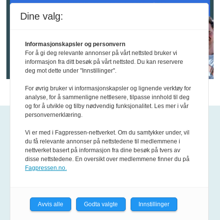
Dine valg:
Informasjonskapsler og personvern
For å gi deg relevante annonser på vårt nettsted bruker vi
informasjon fra ditt besøk på vårt nettsted. Du kan reservere
deg mot dette under "Innstillinger".
For øvrig bruker vi informasjonskapsler og lignende verktøy for
analyse, for å sammenligne nettlesere, tilpasse innhold til deg
og for å utvikle og tilby nødvendig funksjonalitet. Les mer i vår
personvernerklæring.
Kontakt oss
Vi er med i Fagpressen-nettverket. Om du samtykker under, vil
du få relevante annonser på nettstedene til medlemmene i
Epost:
tips@fofo.no
nettverket basert på informasjon fra dine besøk på tvers av
disse nettstedene. En oversikt over medlemmene finner du på
Fagpressen.no.
Kontakt våre journalister
Ansvarlig redaktør:
Avvis alle
Godta valgte
Innstillinger
Anne Karin Pessl-Kleiven