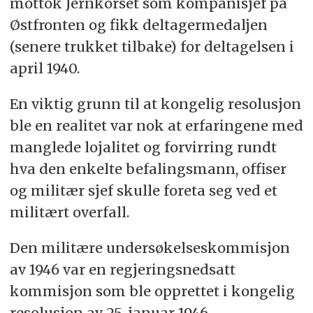
mottok Jernkorset som kompanisjef på
å arrestere oberst Sundlo
Østfronten og fikk deltagermedaljen
å slå seg gjennom tyskeren og danne en
(senere trukket tilbake) for deltagelsen i
front tvers over jernbanen øst for Narvik
april 1940.
Major Spjeldnes innvendte at han ikke var
En viktig grunn til at kongelig resolusjon
eldste officer hadde høiere ansiennitet.
ble en realitet var nok at erfaringene med
Divisjonschefen gav da major Omdal som det
manglede lojalitet og forvirring rundt
også lykkes å på telefonen, samme ordre.
hva den enkelte befalingsmann, offiser
og militær sjef skulle foreta seg ved et
militært overfall.
Den militære undersøkelseskommisjon
av 1946 var en regjeringsnedsatt
kommisjon som ble opprettet i kongelig
resolusjon av 25. januar 1946.