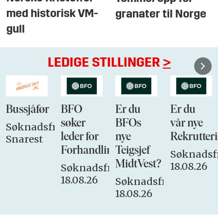
med historisk VM-
granater til Norge
gull
LEDIGE STILLINGER
>
Bussjåfør
BFO
Er du
Er du
søker
BFOs
vår nye
Søknadsfrist:
leder for
nye
Rekrutteri
Snarest
Forhandlingsutvalget
Teigsjef
Søknadsfr
MidtVest?
18.08.26
Søknadsfrist:
18.08.26
Søknadsfrist:
18.08.26