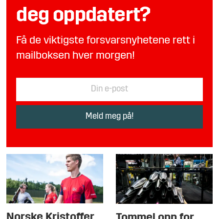
deg oppdatert?
Få de viktigste forsvarsnyhetene rett i
mailboksen hver morgen!
Norske Kristoffer
Tommel opp for