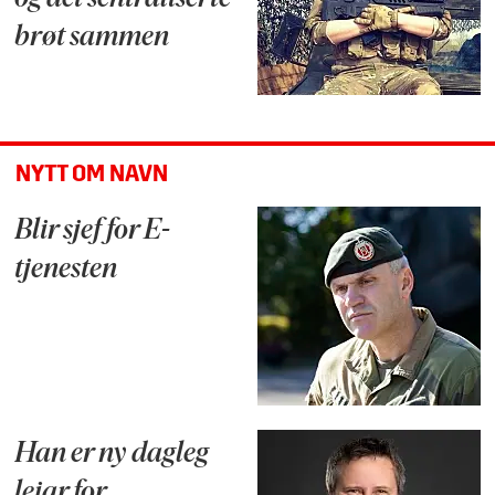
brøt sammen
NYTT OM NAVN
Blir sjef for E-
tjenesten
Han er ny dagleg
leiar for