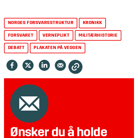
NORGES FORSVARSSTRUKTUR
KRONIKK
FORSVARET
VERNEPLIKT
MILITÆRHISTORIE
DEBATT
PLAKATEN PÅ VEGGEN
Ønsker du å holde