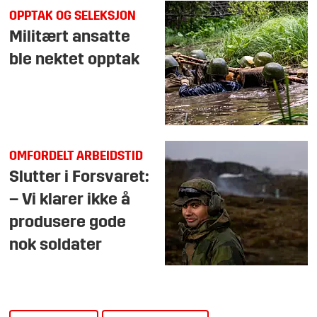
OPPTAK OG SELEKSJON
Militært ansatte
ble nektet opptak
OMFORDELT ARBEIDSTID
Slutter i Forsvaret:
– Vi klarer ikke å
produsere gode
nok soldater