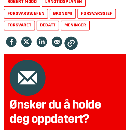
ROBERT MOOD
LANGTIDSPLANEN
FORSVARSSJEFEN
ØKONOMI
FORSVARSSJEF
FORSVARET
DEBATT
MENINGER
Ønsker du å holde
deg oppdatert?