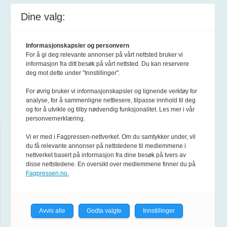
Øvre Slottsgate 4, 0157 Oslo
Dine valg:
Postadresse:
Informasjonskapsler og personvern
For å gi deg relevante annonser på vårt nettsted bruker vi
informasjon fra ditt besøk på vårt nettsted. Du kan reservere
Forsvarets forum
deg mot dette under "Innstillinger".
Postboks 1550 Sentrum
For øvrig bruker vi informasjonskapsler og lignende verktøy for
0015 Oslo
analyse, for å sammenligne nettlesere, tilpasse innhold til deg
og for å utvikle og tilby nødvendig funksjonalitet. Les mer i vår
personvernerklæring.
Hjelp
Vi er med i Fagpressen-nettverket. Om du samtykker under, vil
du få relevante annonser på nettstedene til medlemmene i
nettverket basert på informasjon fra dine besøk på tvers av
Om Forsvarets forum
disse nettstedene. En oversikt over medlemmene finner du på
Fagpressen.no.
Annonsere
Avvis alle
Godta valgte
Innstillinger
Abonnement