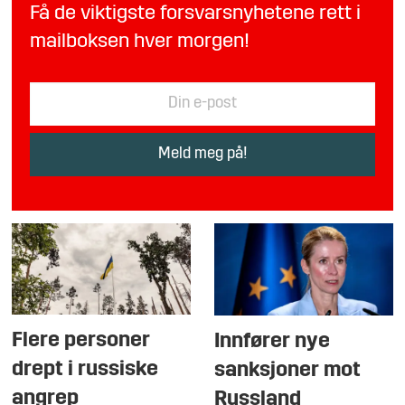
Få de viktigste forsvarsnyhetene rett i
mailboksen hver morgen!
Flere personer
Innfører nye
drept i russiske
sanksjoner mot
angrep
Russland