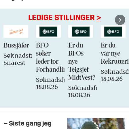
LEDIGE STILLINGER
>
Bussjåfør
BFO
Er du
Er du
søker
BFOs
vår nye
Søknadsfrist:
leder for
nye
Rekrutteri
Snarest
Forhandlingsutvalget
Teigsjef
Søknadsfr
MidtVest?
18.08.26
Søknadsfrist:
18.08.26
Søknadsfrist:
18.08.26
– Siste gang jeg