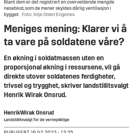
Blant dem er det registrert en overveldende mengde
neseblod, som de mener skyldes dårlig ventilasjon i
bygget.
Foto: Silje Olsen Engenes.
Meniges mening: Klarer vi å
ta vare på soldatene våre?
En økning i soldatmassen uten en
proporsjonal økning i ressursene, vil gå
direkte utover soldatenes ferdigheter,
trivsel og trygghet, skriver landstillitsvalgt
Henrik Wirak Onsrud.
Henrik
Wirak Onsrud
Landstillitsvalgt for de vernepliktige
PUBLISERT
16.02.2023 - 13:35