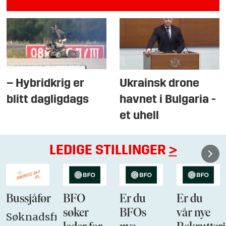
– Hybridkrig er
Ukrainsk drone
blitt dagligdags
havnet i Bulgaria -
et uhell
LEDIGE STILLINGER
>
Bussjåfør
BFO
Er du
Er du
søker
BFOs
vår nye
Søknadsfrist: