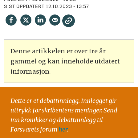
SIST OPPDATERT
12.10.2023 - 13:57
Denne artikkelen er over tre år
gammel og kan inneholde utdatert
informasjon.
Dette er et debattinnlegg. Innlegget gir
uttrykk for skribentens meninger. Send
inn kronikker og debattinnlegg til
Forsvarets forum
her
.