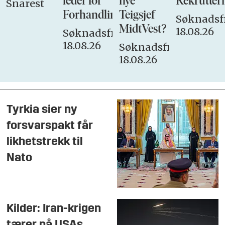
leder for
nye
Rekrutteri
Snarest
Forhandlingsutvalget
Teigsjef
Søknadsfr
MidtVest?
18.08.26
Søknadsfrist:
18.08.26
Søknadsfrist:
18.08.26
Tyrkia sier ny
forsvarspakt får
likhetstrekk til
Nato
Kilder: Iran-krigen