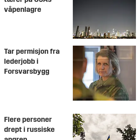
tærer på USAs
våpenlagre
Tar permisjon fra
lederjobb i
Forsvarsbygg
Flere personer
drept i russiske