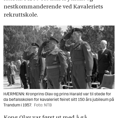
nestkommanderende ved Kavaleriets
rekruttskole.
HÆRMENN: Kronprins Olav og prins Harald var til stede for
da befalsskolen for kavaleriet feiret sitt 150 års jubileum på
Trandum i 1957.
Foto: NTB
Kong Olav var først ut med å gå