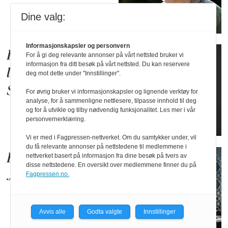
Dine valg:
Informasjonskapsler og personvern
Han er ny dagleg
For å gi deg relevante annonser på vårt nettsted bruker vi
informasjon fra ditt besøk på vårt nettsted. Du kan reservere
leiar for
deg mot dette under "Innstillinger".
Sønstebyfondet
For øvrig bruker vi informasjonskapsler og lignende verktøy for
analyse, for å sammenligne nettlesere, tilpasse innhold til deg
og for å utvikle og tilby nødvendig funksjonalitet. Les mer i vår
personvernerklæring.
Vi er med i Fagpressen-nettverket. Om du samtykker under, vil
du få relevante annonser på nettstedene til medlemmene i
Får ny jobb på
nettverket basert på informasjon fra dine besøk på tvers av
disse nettstedene. En oversikt over medlemmene finner du på
Jåttå
Fagpressen.no.
Avvis alle
Godta valgte
Innstillinger