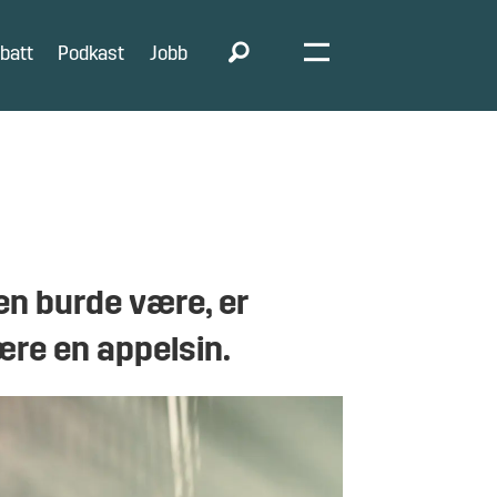
batt
Podkast
Jobb
den burde være, er
være en appelsin.