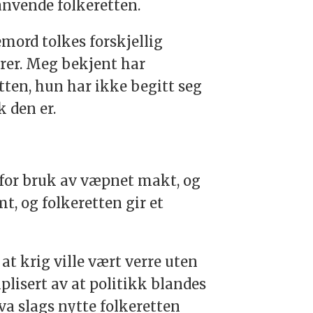
 anvende folkeretten.
mord tolkes forskjellig
erer. Meg bekjent har
ten, hun har ikke begitt seg
k den er.
for bruk av væpnet makt, og
t, og folkeretten gir et
at krig ville vært verre uten
plisert av at politikk blandes
va slags nytte folkeretten