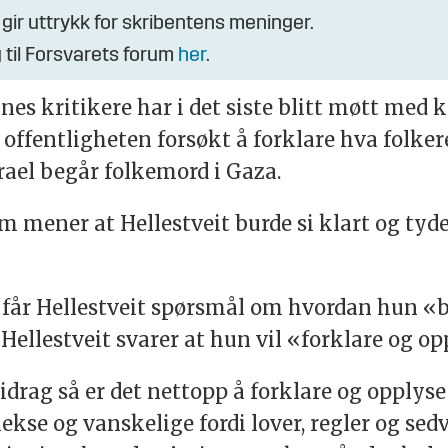
 gir uttrykk for skribentens meninger.
 til Forsvarets forum
her
.
nes kritikere har i det siste blitt møtt med k
il offentligheten forsøkt å forklare hva folke
srael begår folkemord i Gaza.
m mener at Hellestveit burde si klart og tyde
 får Hellestveit spørsmål om hvordan hun «
Hellestveit svarer at hun vil «forklare og o
 bidrag så er det nettopp å forklare og opplyse
kse og vanskelige fordi lover, regler og sedv