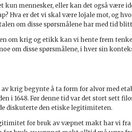
det kun mennesker, eller kan det også være i
? Hva er det vi skal være lojale mot, og hvo
alen om disse spørsmålene har med tid blitt
len om krig og etikk kan vi hente frem tenker
noe om disse spørsmålene, i hver sin kontekst
.
 av krig begynte å ta form for alvor med eta
i 1648. Før denne tid var det stort sett filos
de diskuterte den etiske legitimiteten.
timitet for bruk av væpnet makt har vi fra