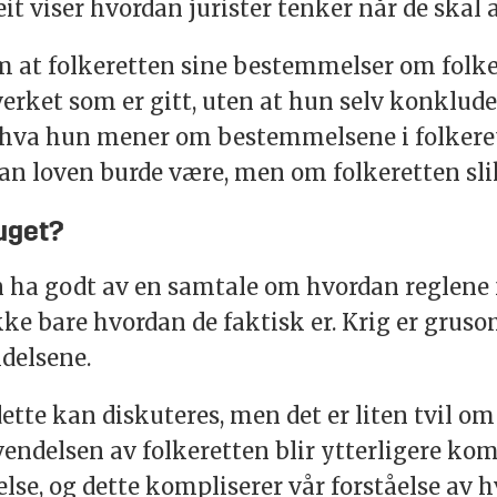
t viser hvordan jurister tenker når de skal
em at folkeretten sine bestemmelser om folke
erket som er gitt, uten at hun selv konklud
m hva hun mener om bestemmelsene i folkeret
n loven burde være, men om folkeretten sli
suget?
n ha godt av en samtale om hvordan reglene 
kke bare hvordan de faktisk er. Krig er grusom
idelsene.
ette kan diskuteres, men det er liten tvil om 
vendelsen av folkeretten blir ytterligere kom
lse, og dette kompliserer vår forståelse av h