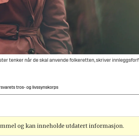
ister tenker når de skal anvende folkeretten, skriver innleggsfor
orsvarets tros- og livssynskorps
gammel og kan inneholde utdatert informasjon.