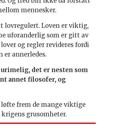
 Og fred blir ikke da forstått
 mellom mennesker.
 lovregulert. Loven er viktig,
oe uforanderlig som er gitt av
lover og regler revideres fordi
n er annerledes.
r urimelig, det er nesten som
nt annet filosofer, og
 løfte frem de mange viktige
g krigens grusomheter.