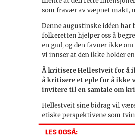
mente at den rette intensjonen
som fravær av væpnet makt, 
Denne augustinske idéen har bli
folkeretten hjelper oss å begr
en gud, og den favner ikke om a
vi innser at den ikke holder e
Å kritisere Hellestveit for å
å kritisere et eple for å ikke
invitere til en samtale om kr
Hellestveit sine bidrag vil v
etiske perspektivene som tvin
LES OGSÅ: