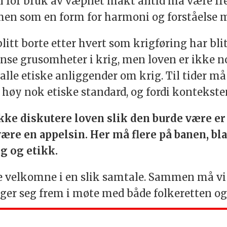
 for bruk av væpnet makt alltid må være fred.
men som en form for harmoni og forståelse
tt borte etter hvert som krigføring har blitt
ense grusomheter i krig, men loven er ikke n
lle etiske anliggender om krig. Til tider må 
n høy nok etiske standard, og fordi kontekste
 ikke diskutere loven slik den burde være e
 være en appelsin. Her må flere på banen, bla
ig og etikk.
ære velkomne i en slik samtale. Sammen må vi
ger seg frem i møte med både folkeretten o