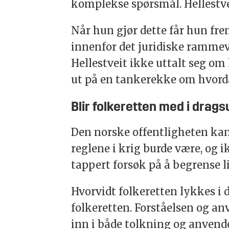
komplekse spørsmål. Hellestvei
Når hun gjør dette får hun fr
innenfor det juridiske rammev
Hellestveit ikke uttalt seg o
ut på en tankerekke om hvorda
Blir folkeretten med i drag
Den norske offentligheten ka
reglene i krig burde være, og i
tappert forsøk på å begrense l
Hvorvidt folkeretten lykkes i d
folkeretten. Forståelsen og an
inn i både tolkning og anvende