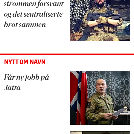
strømmen forsvant
og det sentraliserte
brøt sammen
NYTT OM NAVN
Får ny jobb på
Jåttå