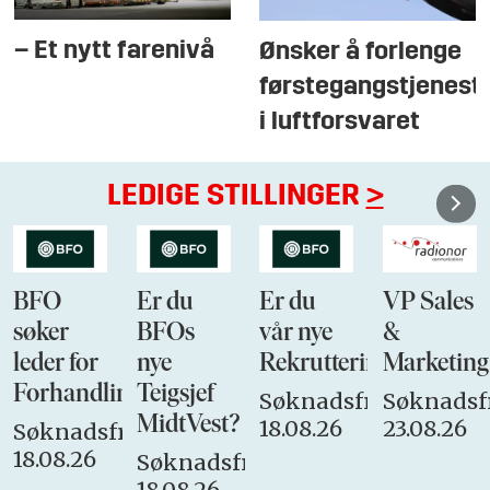
– Et nytt farenivå
Ønsker å forlenge
førstegangstjenest
i luftforsvaret
LEDIGE STILLINGER
>
BFO
Er du
Er du
VP Sales
søker
BFOs
vår nye
&
leder for
nye
Rekrutteringsansvarli
Marketing
Forhandlingsutvalget
Teigsjef
Søknadsfrist:
Søknadsfr
MidtVest?
18.08.26
23.08.26
Søknadsfrist:
18.08.26
Søknadsfrist:
18.08.26