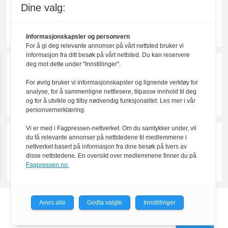
Dine valg:
Informasjonskapsler og personvern
For å gi deg relevante annonser på vårt nettsted bruker vi
informasjon fra ditt besøk på vårt nettsted. Du kan reservere
deg mot dette under "Innstillinger".
For øvrig bruker vi informasjonskapsler og lignende verktøy for
analyse, for å sammenligne nettlesere, tilpasse innhold til deg
og for å utvikle og tilby nødvendig funksjonalitet. Les mer i vår
personvernerklæring.
Vi er med i Fagpressen-nettverket. Om du samtykker under, vil
du få relevante annonser på nettstedene til medlemmene i
nettverket basert på informasjon fra dine besøk på tvers av
disse nettstedene. En oversikt over medlemmene finner du på
Fagpressen.no.
Avvis alle
Godta valgte
Innstillinger
Powered by Labrador CMS