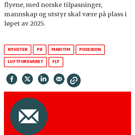
flyene, med norske tilpasninger,
mannskap og utstyr skal være på plass i
løpet av 2025.
NYHETER
P8
MARITIM
POSEIDON
LUFTFORSVARET
FLY