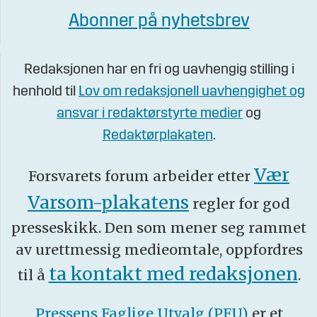
Abonner på nyhetsbrev
Redaksjonen har en fri og uavhengig stilling i
henhold til
Lov om redaksjonell uavhengighet og
ansvar i redaktørstyrte medier
og
Redaktørplakaten
.
Vær
Forsvarets forum arbeider etter
Varsom-plakatens
regler for god
presseskikk. Den som mener seg rammet
av urettmessig medieomtale, oppfordres
ta kontakt med redaksjonen
til å
.
Pressens Faglige Utvalg (PFU)
er et