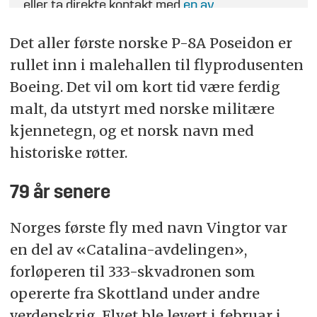
eller ta direkte kontakt med
en av
journalistene
.
Det aller første norske P-8A Poseidon er
rullet inn i malehallen til flyprodusenten
Boeing. Det vil om kort tid være ferdig
malt, da utstyrt med norske militære
kjennetegn, og et norsk navn med
historiske røtter.
79 år senere
Norges første fly med navn Vingtor var
en del av «Catalina-avdelingen»,
forløperen til 333-skvadronen som
opererte fra Skottland under andre
verdenskrig. Flyet ble levert i februar i