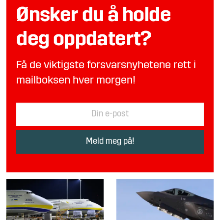
Ønsker du å holde
deg oppdatert?
Få de viktigste forsvarsnyhetene rett i
mailboksen hver morgen!