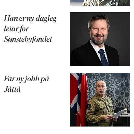
Han er ny dagleg
leiar for
Sønstebyfondet
Får ny jobb på
Jåttå