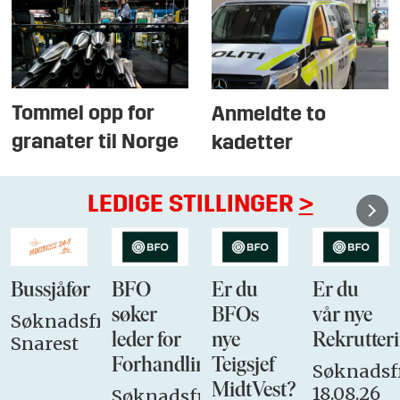
Tommel opp for
Anmeldte to
granater til Norge
kadetter
LEDIGE STILLINGER
>
Bussjåfør
BFO
Er du
Er du
søker
BFOs
vår nye
Søknadsfrist:
leder for
nye
Rekrutteri
Snarest
Forhandlingsutvalget
Teigsjef
Søknadsfr
MidtVest?
18.08.26
Søknadsfrist: