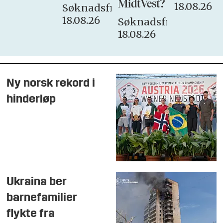
MidtVest?
18.08.26
Søknadsfrist:
18.08.26
Søknadsfrist:
18.08.26
Ny norsk rekord i
hinderløp
Ukraina ber
barnefamilier
flykte fra