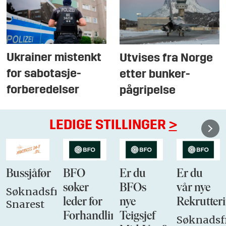
Ukrainer mistenkt
Utvises fra Norge
for sabotasje-
etter bunker-
forberedelser
pågripelse
LEDIGE STILLINGER
>
Bussjåfør
BFO
Er du
Er du
søker
BFOs
vår nye
Søknadsfrist:
leder for
nye
Rekrutteri
Snarest
Forhandlingsutvalget
Teigsjef
Søknadsfr