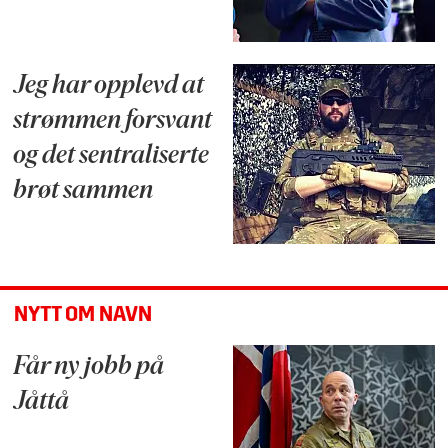
Jeg har opplevd at
strømmen forsvant
og det sentraliserte
brøt sammen
NYTT OM NAVN
Får ny jobb på
Jåttå