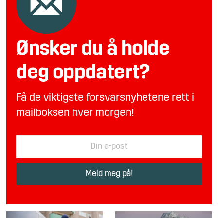
Ønsker du å holde
deg oppdatert?
Få de viktigste forsvarsnyhetene rett i
mailboksen hver morgen!