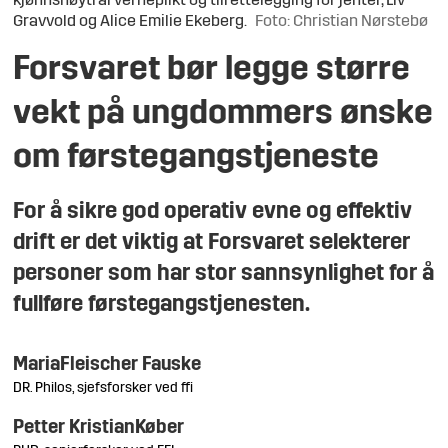
kjønnsnøytral verneplikt og tilrettelegging for jenter, Liv
Gravvold og Alice Emilie Ekeberg.
Foto: Christian Nørstebø
Forsvaret bør legge større
vekt på ungdommers ønske
om førstegangstjeneste
For å sikre god operativ evne og effektiv
drift er det viktig at Forsvaret selekterer
personer som har stor sannsynlighet for å
fullføre førstegangstjenesten.
Maria
Fleischer Fauske
DR. Philos, sjefsforsker ved ffi
Petter Kristian
Køber