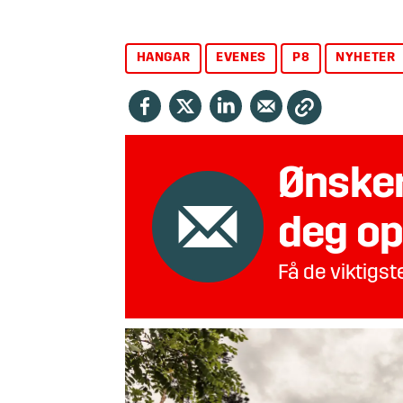
HANGAR
EVENES
P8
NYHETER
Ønsker
deg op
Få de viktigs