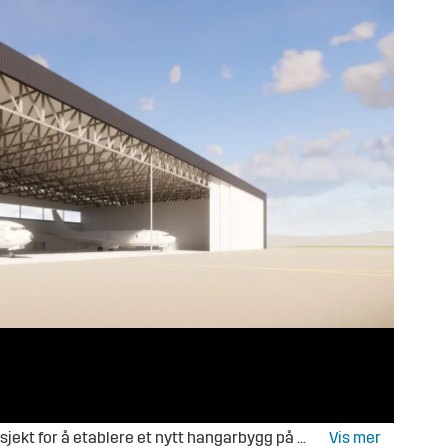
ygg på Evenes for de maritime patruljeflyene (MPA). Illustrasjon: Forsvarsbygg
SNAR