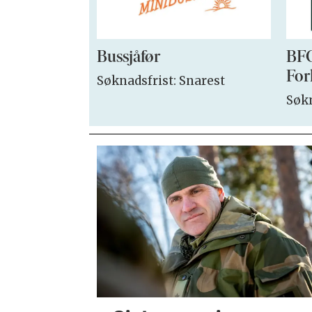
Bussjåfør
BFO
For
Søknadsfrist: Snarest
Søkn