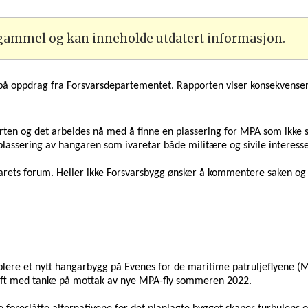
 gammel og kan inneholde utdatert informasjon.
p
å oppdrag fra Forsvarsdepartementet
. R
apport
en viser
konsekvenser
en og det arbeides nå med å finne en plassering for MPA som ikke sk
 plassering av hangaren som ivaretar både militære og sivile interesse
svarets forum. Heller ikke Forsvarsbygg ønsker å kommentere saken og
ablere et nytt hangarbygg på
Evenes for de maritime patruljeflyene (M
rift med tanke på mottak av nye MPA-fly sommeren 2022.