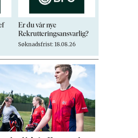
ef
Er du vår nye
VP Sales & 
Rekrutteringsansvarlig?
Søknadsfrist:
Søknadsfrist: 18.08.26