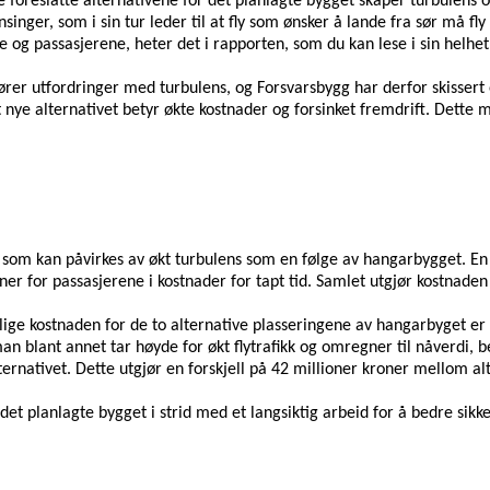
foreslåtte alternativene for det planlagte bygget skaper turbulens o
inger, som i sin tur leder til at fly som ønsker å lande fra sør må fl
ne og passasjerene, heter det i rapporten, som du kan lese i sin helhe
ører utfordringer med turbulens, og Forsvarsbygg har derfor skissert 
et nye alternativet betyr økte kostnader og forsinket fremdrift. Dette
t som kan påvirkes av økt turbulens som en følge av hangarbygget. En 
ner for passasjerene i kostnader for tapt tid. Samlet utgjør kostnade
lige kostnaden for de to alternative plasseringene av hangarbyget er 
n blant annet tar høyde for økt flytrafikk og omregner til nåverdi, b
lternativet. Dette utgjør en forskjell på 42 millioner kroner mellom a
g det planlagte bygget i strid med et langsiktig arbeid for å bedre sik