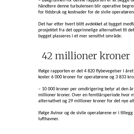
– Bakgrunnen for denne rapporten er at begge de 
håndtere denne turbulensen blir operative begrens
for tidsbruk og kostnader for de sivile operatøre
Det har etter hvert blitt avdekket at bygget medf
prosjektet fra det opprinnelige alternativet til d
bygget plasseres i et mer sensitivt område.
42 millioner kroner
Ifølge rapporten er det 4 820 flybevegelser
i åre
koster 6 000 kroner for operatørene og 3 833 kro
– 10 000 kroner per omdirigering betyr at den år
millioner kroner. Over en femtiårsperiode hvor ma
alternativet og 29 millioner kroner for det nye a
Ifølge Avinor og de sivile operatørene er i tilleg
lufthavner.