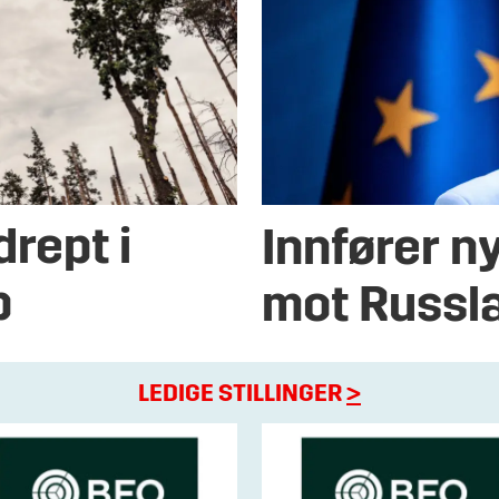
drept i
Innfører n
p
mot Russl
LEDIGE STILLINGER
>