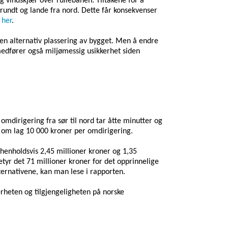
g vindskjær over rullebanen. Tiltakene for å
y rundt og lande fra nord. Dette får konsekvenser
t
her
.
en alternativ plassering av bygget.
Men å
endre
 medfører også miljømessig usikkerhet siden
omdirigering fra sør til nord tar åtte minutter og
n om lag 10 000 kroner per omdirigering.
henholdsvis 2,45 millioner kroner og 1,35
etyr det 71 millioner kroner for det opprinnelige
lternativene
, kan man lese i rapporten
.
kerheten og tilgjengeligheten på norske