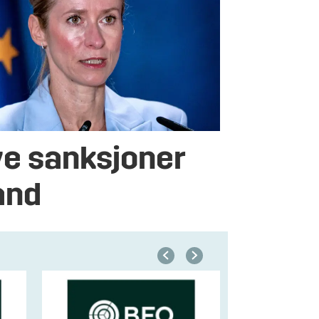
ye sanksjoner
and