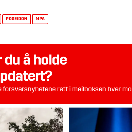
POSEIDON
MPA
 du å holde
pdatert?
te forsvarsnyhetene rett i mailboksen hver m