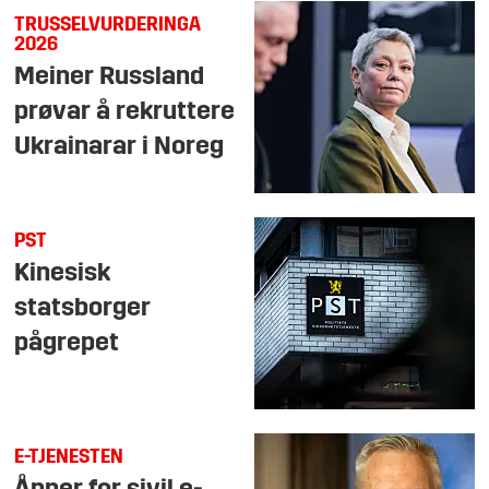
TRUSSELVURDERINGA
2026
Meiner Russland
prøvar å rekruttere
Ukrainarar i Noreg
PST
Kinesisk
statsborger
pågrepet
E-TJENESTEN