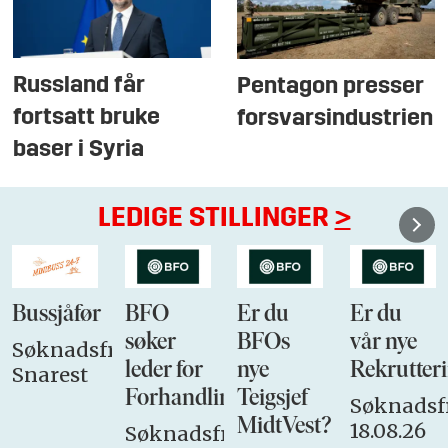
Russland får
Pentagon presser
fortsatt bruke
forsvarsindustrien
baser i Syria
LEDIGE STILLINGER
>
Bussjåfør
BFO
Er du
Er du
søker
BFOs
vår nye
Søknadsfrist:
leder for
nye
Rekrutteri
Snarest
Forhandlingsutvalget
Teigsjef
Søknadsfr
MidtVest?
18.08.26
Søknadsfrist: