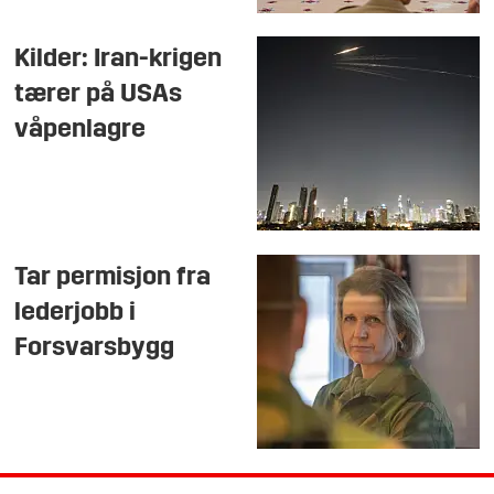
Kilder: Iran-krigen
tærer på USAs
våpenlagre
Tar permisjon fra
lederjobb i
Forsvarsbygg