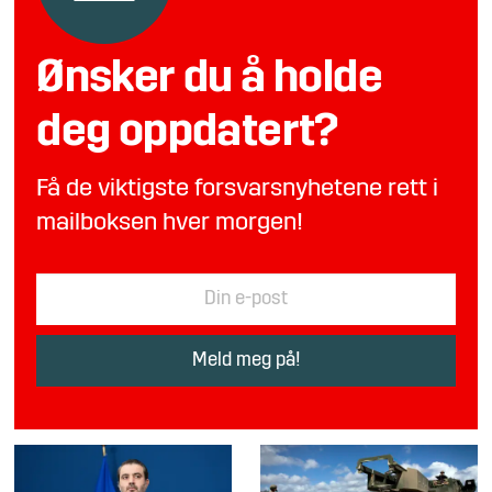
Ønsker du å holde
deg oppdatert?
Få de viktigste forsvarsnyhetene rett i
mailboksen hver morgen!