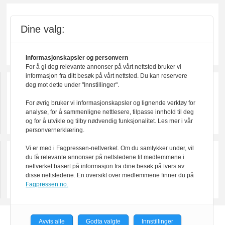
Dine valg:
Informasjonskapsler og personvern
For å gi deg relevante annonser på vårt nettsted bruker vi
informasjon fra ditt besøk på vårt nettsted. Du kan reservere
deg mot dette under "Innstillinger".
For øvrig bruker vi informasjonskapsler og lignende verktøy for
analyse, for å sammenligne nettlesere, tilpasse innhold til deg
og for å utvikle og tilby nødvendig funksjonalitet. Les mer i vår
personvernerklæring.
Vi er med i Fagpressen-nettverket. Om du samtykker under, vil
du få relevante annonser på nettstedene til medlemmene i
nettverket basert på informasjon fra dine besøk på tvers av
disse nettstedene. En oversikt over medlemmene finner du på
Fagpressen.no.
Avvis alle
Godta valgte
Innstillinger
Powered by Labrador CMS