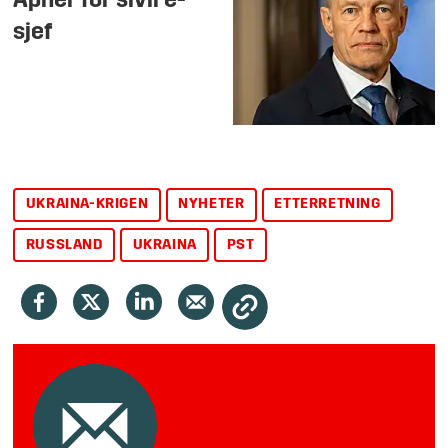
Åpner for sivil e-
sjef
UKRAINA-KRIGEN
NYHETER
ETTERRETNING
RUSSLAND
UKRAINA
PST