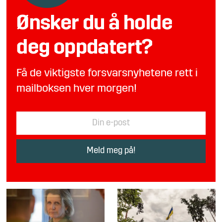
Ønsker du å holde
deg oppdatert?
Få de viktigste forsvarsnyhetene rett i
mailboksen hver morgen!