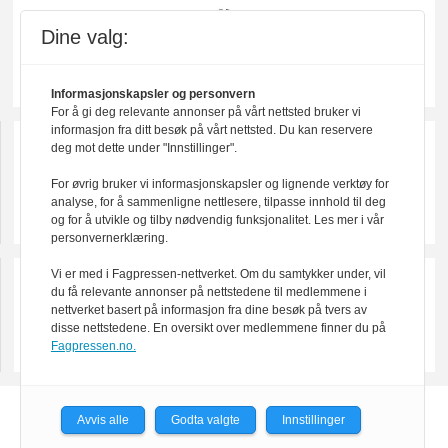
Dine valg:
Informasjonskapsler og personvern
For å gi deg relevante annonser på vårt nettsted bruker vi
informasjon fra ditt besøk på vårt nettsted. Du kan reservere
deg mot dette under "Innstillinger".
For øvrig bruker vi informasjonskapsler og lignende verktøy for
analyse, for å sammenligne nettlesere, tilpasse innhold til deg
og for å utvikle og tilby nødvendig funksjonalitet. Les mer i vår
personvernerklæring.
Vi er med i Fagpressen-nettverket. Om du samtykker under, vil
du få relevante annonser på nettstedene til medlemmene i
nettverket basert på informasjon fra dine besøk på tvers av
disse nettstedene. En oversikt over medlemmene finner du på
Fagpressen.no.
Powered by Labrador CMS
Avvis alle
Godta valgte
Innstillinger