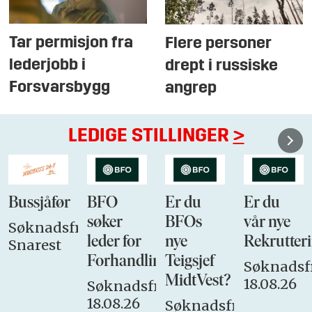
Tar permisjon fra
Flere personer
lederjobb i
drept i russiske
Forsvarsbygg
angrep
LEDIGE STILLINGER
>
Bussjåfør
BFO
Er du
Er du
søker
BFOs
vår nye
Søknadsfrist:
leder for
nye
Rekrutteri
Snarest
Forhandlingsutvalget
Teigsjef
Søknadsfr
MidtVest?
18.08.26
Søknadsfrist:
18.08.26
Søknadsfrist: