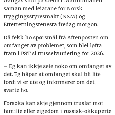
Gangås stod på scena i Marmorhallen
saman med leiarane for Norsk
tryggingsstyresmakt (NSM) og
Etterretningstenesta fredag morgon.
Då fekk ho spørsmål frå Aftenposten om
omfanget av problemet, som blei løfta
fram i PST si trusselvurdering for 2026.
– Eg kan ikkje seie noko om omfanget av
det. Eg håpar at omfanget skal bli lite
fordi vi er ute og informerer om det,
svarte ho.
Forsøka kan skje gjennom truslar mot
familie eller eigedom i russisk-okkuperte