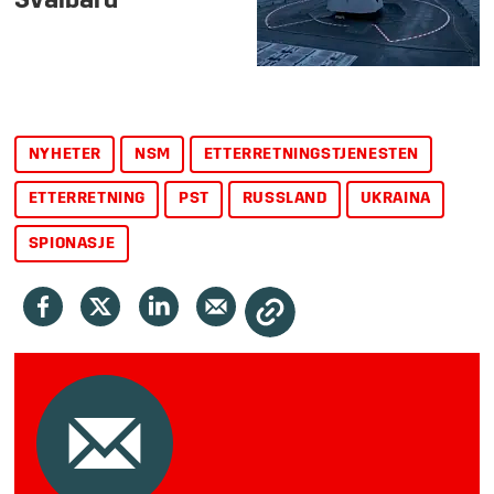
Svalbard
NYHETER
NSM
ETTERRETNINGSTJENESTEN
ETTERRETNING
PST
RUSSLAND
UKRAINA
SPIONASJE