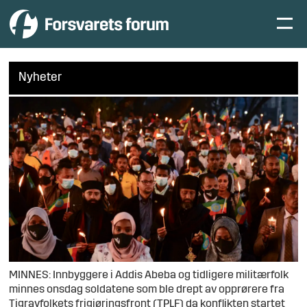
Nyheter
MINNES: Innbyggere i Addis Abeba og tidligere militærfolk
minnes onsdag soldatene som ble drept av opprørere fra
Tigrayfolkets frigjøringsfront (TPLF) da konflikten startet