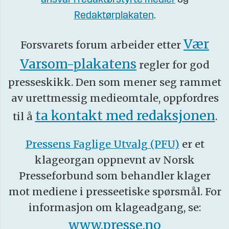
ansvar i redaktørstyrte medier
og
Redaktørplakaten
.
Vær
Forsvarets forum arbeider etter
Varsom-plakatens
regler for god
presseskikk. Den som mener seg rammet
av urettmessig medieomtale, oppfordres
ta kontakt med redaksjonen
til å
.
Pressens Faglige Utvalg (PFU)
er et
klageorgan oppnevnt av Norsk
Presseforbund som behandler klager
mot mediene i presseetiske spørsmål. For
informasjon om klageadgang, se:
www.presse.no