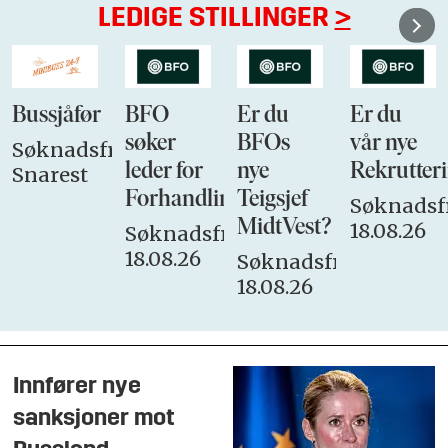
LEDIGE STILLINGER
>
Bussjåfør
BFO
Er du
Er du
søker
BFOs
vår nye
Søknadsfrist:
leder for
nye
Rekrutteri
Snarest
Forhandlingsutvalget
Teigsjef
Søknadsfr
MidtVest?
18.08.26
Søknadsfrist:
18.08.26
Søknadsfrist:
18.08.26
Innfører nye
sanksjoner mot