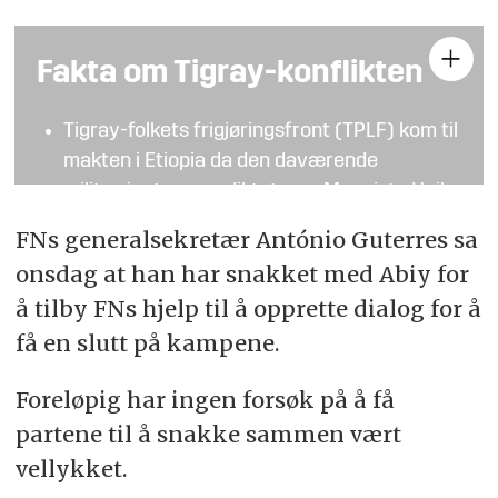
Fakta om Tigray-konflikten
Tigray-folkets frigjøringsfront (TPLF) kom til
makten i Etiopia da den daværende
militærjuntaen og diktatoren Mengistu Haile
Mariam ble styrtet i 1991.
FNs generalsekretær António Guterres sa
TPLF og tigrayene, som utgjør 6–7 prosent
onsdag at han har snakket med Abiy for
av Etiopias befolkning, tok full kontroll over
å tilby FNs hjelp til å opprette dialog for å
landets militære styrker og
få en slutt på kampene.
etterretningsvesen, noe de hadde helt fram
til Abiy Ahmed ble statsminister i 2018.
Foreløpig har ingen forsøk på å få
Abiy, som tilhører oromofolket, den største
partene til å snakke sammen vært
folkegruppen i Etiopia, anklaget TPLF for
vellykket.
omfattende korrupsjon og overgrep og