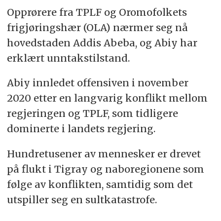
skiftet ut en rekke sivile og militære ledere.
Opprørere fra TPLF og Oromofolkets
TPLFs ledere har siden styrt Tigray som en
frigjøringshær (OLA) nærmer seg nå
stat i staten, og i september 2020 trosset
hovedstaden Addis Abeba, og Abiy har
de Abiys forbud mot å holde valg i regionen.
erklært unntakstilstand.
I begynnelsen av november 2020 tok
Abiy innledet offensiven i november
soldater fra TPLF kontroll over
2020 etter en langvarig konflikt mellom
regjeringsstyrkenes store militærbase
utenfor Mekele. Der sikret de seg også store
regjeringen og TPLF, som tidligere
mengder våpen, inkludert raketter.
dominerte i landets regjering.
Det kom en rekke meldinger og rapporter
Hundretusener av mennesker er drevet
om massakrer og massevoldtekter fra
på flukt i Tigray og naboregionene som
området. Flere TPLF-ledere ble også
likvidert i tiden etter.
følge av konflikten, samtidig som det
utspiller seg en sultkatastrofe.
Ifølge FN trues minst 400.000 mennesker
av sult i Tigray, der matlagrene gikk tomme i