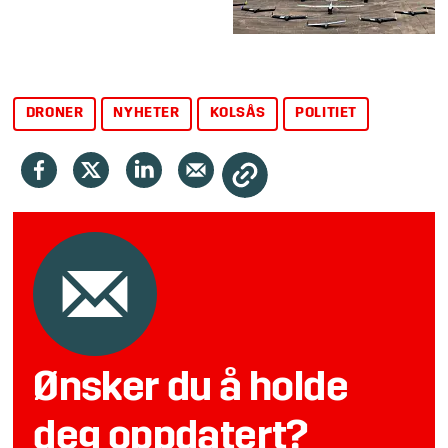
DRONER
NYHETER
KOLSÅS
POLITIET
Ønsker du å holde
deg oppdatert?