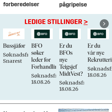
forberedelser
pågripelse
LEDIGE STILLINGER
>
Bussjåfør
BFO
Er du
Er du
søker
BFOs
vår nye
Søknadsfrist:
leder for
nye
Rekrutteri
Snarest
Forhandlingsutvalget
Teigsjef
Søknadsfr
MidtVest?
18.08.26
Søknadsfrist:
18.08.26
Søknadsfrist:
18.08.26