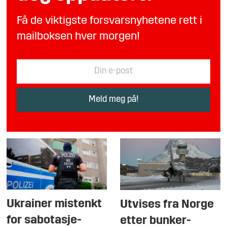
Få de viktigste forsvarsnyhetene rett i
mailboksen hver morgen!
Ukrainer mistenkt
Utvises fra Norge
for sabotasje-
etter bunker-