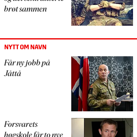
brøt sammen
NYTT OM NAVN
Får ny jobb på
Jåttå
Forsvarets
høgskole får to nye