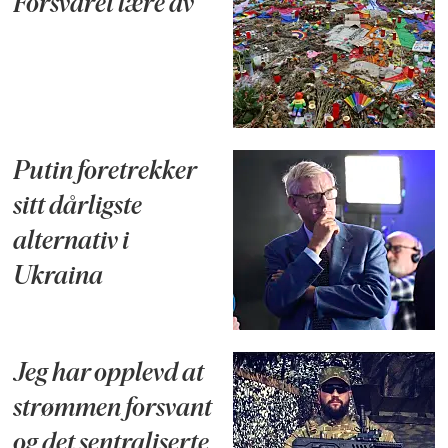
Forsvaret lære av
Putin foretrekker
sitt dårligste
alternativ i
Ukraina
Jeg har opplevd at
strømmen forsvant
og det sentraliserte