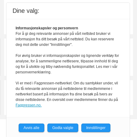
Dine valg:
Informasjonskapsler og personvern
For å gi deg relevante annonser på vårt nettsted bruker vi
informasjon fra ditt besøk på vårt nettsted. Du kan reservere
deg mot dette under "Innstillinger".
For øvrig bruker vi informasjonskapsler og lignende verktøy for
analyse, for å sammenligne nettlesere, tilpasse innhold til deg
og for å utvikle og tilby nødvendig funksjonalitet. Les mer i vår
personvernerklæring.
Vi er med i Fagpressen-nettverket. Om du samtykker under, vil
du få relevante annonser på nettstedene til medlemmene i
nettverket basert på informasjon fra dine besøk på tvers av
disse nettstedene. En oversikt over medlemmene finner du på
Fagpressen.no.
Avvis alle
Godta valgte
Innstillinger
Powered by Labrador CMS