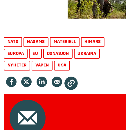
NATO
NASAMS
MATERIELL
HIMARS
EUROPA
EU
DONASJON
UKRAINA
NYHETER
VÅPEN
USA