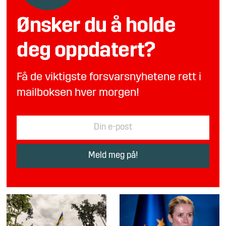
Ønsker du å holde
deg oppdatert?
Få de viktigste forsvarsnyhetene rett i
mailboksen hver morgen!