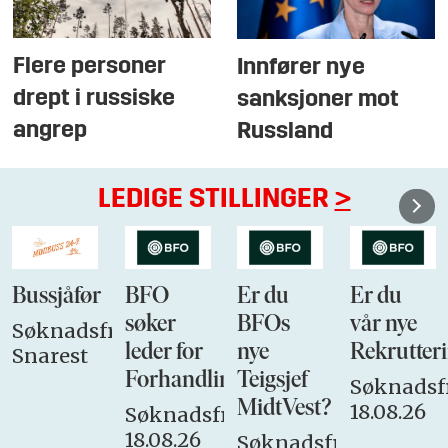
Flere personer
Innfører nye
drept i russiske
sanksjoner mot
angrep
Russland
LEDIGE STILLINGER
>
Bussjåfør
BFO
Er du
Er du
søker
BFOs
vår nye
Søknadsfrist:
leder for
nye
Rekrutteri
Snarest
Forhandlingsutvalget
Teigsjef
Søknadsfr
MidtVest?
18.08.26
Søknadsfrist:
18.08.26
Søknadsfrist: