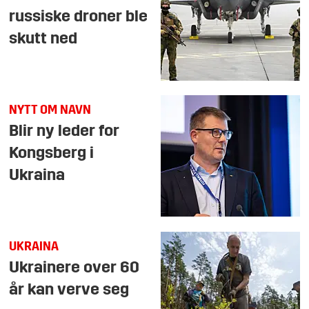
russiske droner ble
skutt ned
NYTT OM NAVN
Blir ny leder for
Kongsberg i
Ukraina
UKRAINA
Ukrainere over 60
år kan verve seg