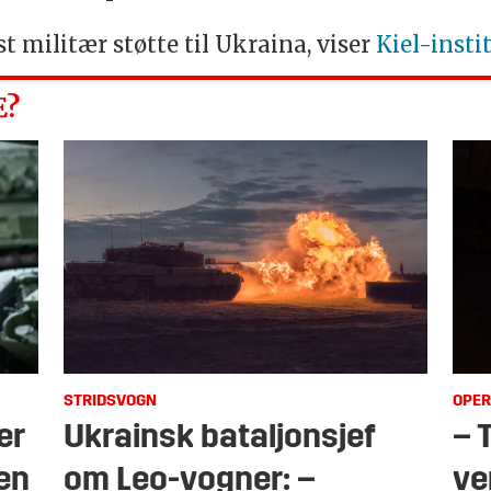
t militær støtte til Ukraina, viser
Kiel-insti
E?
STRIDSVOGN
OPER
er
Ukrainsk bataljonsjef
– 
jen
om Leo-vogner: –
ve