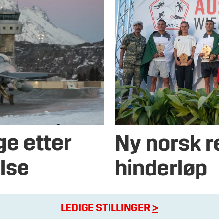
ge etter
Ny norsk r
lse
hinderløp
LEDIGE STILLINGER
>