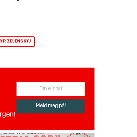
YR ZELENSKYJ
orgen!