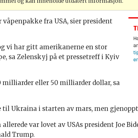
gammel og kan inneholde utdatert informasjon.
r våpenpakke fra USA, sier president
T
Ha
 og vi har gitt amerikanerne en stor
an
ti
pe, sa Zelenskyj på et pressetreff i Kyiv
en
 milliarder eller 50 milliarder dollar, sa
til Ukraina i starten av mars, men gjenoppt
om allerede var lovet av USAs president Joe 
nald Trump.