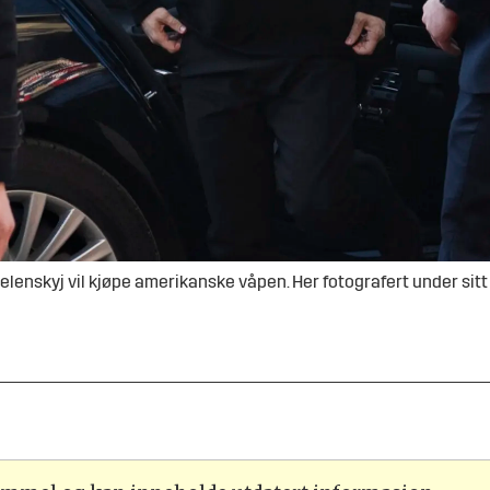
enskyj vil kjøpe amerikanske våpen. Her fotografert under sitt 