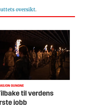
tuttets oversikt
.
ASJON GUNGNE
Tilbake til verdens
rste jobb