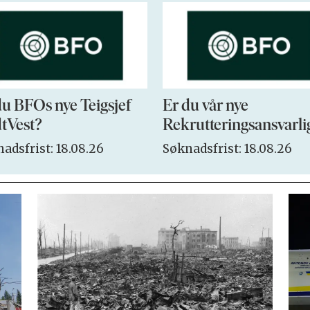
du BFOs nye Teigsjef
Er du vår nye
tVest?
Rekrutteringsansvarli
adsfrist: 18.08.26
Søknadsfrist: 18.08.26