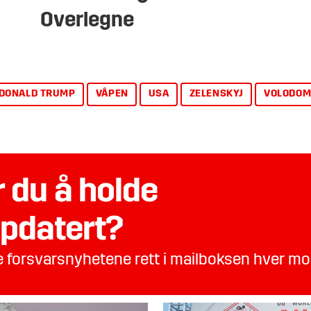
Overlegne
DONALD TRUMP
VÅPEN
USA
ZELENSKYJ
VOLODOM
 du å holde
pdatert?
te forsvarsnyhetene rett i mailboksen hver m