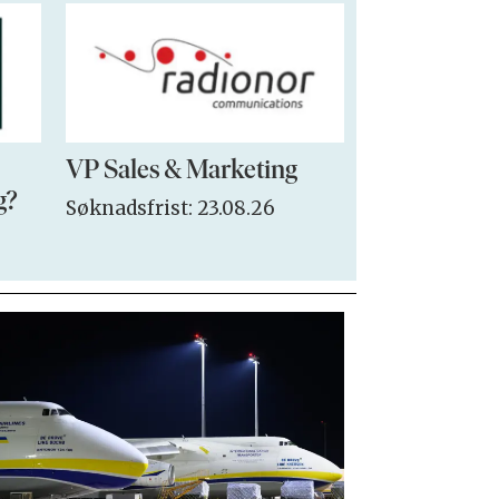
VP Sales & Marketing
Seksjonsled
g?
Søknadsfrist: 23.08.26
Søknadsfrist: