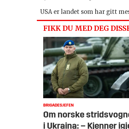
USA er landet som har gitt mes
FIKK DU MED DEG DISS
BRIGADESJEFEN
Om norske stridsvogn
i Ukraina: – Kjenner ig