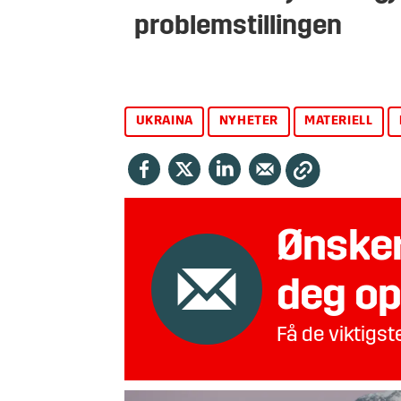
problemstillingen
UKRAINA
NYHETER
MATERIELL
Ønsker
deg op
Få de viktigs