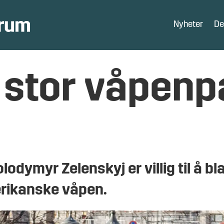
Nyheter
De
e stor våpenp
lodymyr Zelenskyj er villig til å b
merikanske våpen.