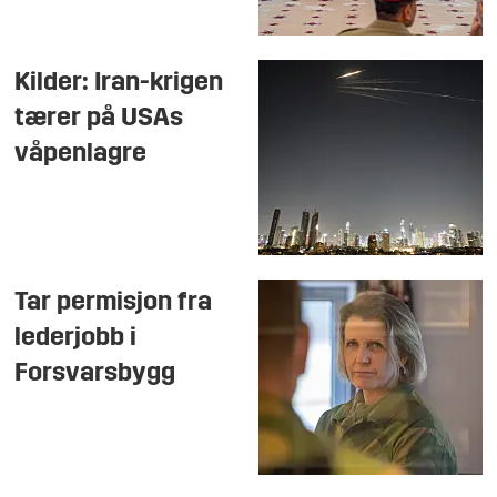
Kilder: Iran-krigen
tærer på USAs
våpenlagre
Tar permisjon fra
lederjobb i
Forsvarsbygg