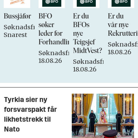
Bussjåfør
BFO
Er du
Er du
søker
BFOs
vår nye
Søknadsfrist:
leder for
nye
Rekrutteri
Snarest
Forhandlingsutvalget
Teigsjef
Søknadsfr
MidtVest?
18.08.26
Søknadsfrist:
18.08.26
Søknadsfrist:
18.08.26
Tyrkia sier ny
forsvarspakt får
likhetstrekk til
Nato