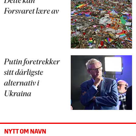
Dette kan
Forsvaret lære av
Putin foretrekker
sitt dårligste
alternativ i
Ukraina
NYTT OM NAVN