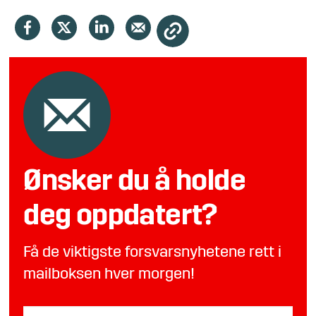
Ønsker du å holde
deg oppdatert?
Få de viktigste forsvarsnyhetene rett i
mailboksen hver morgen!