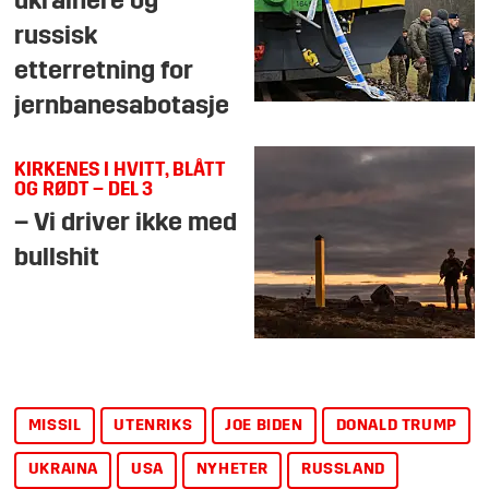
ukrainere og
russisk
etterretning for
jernbanesabotasje
KIRKENES I HVITT, BLÅTT
OG RØDT – DEL 3
– Vi driver ikke med
bullshit
MISSIL
UTENRIKS
JOE BIDEN
DONALD TRUMP
UKRAINA
USA
NYHETER
RUSSLAND