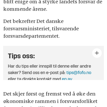
blitt enige om å styrke landets forsvar de
forverret sikkerhetspolitisk situasjon.
kommende årene.
Verneplikten i Danmark utvides fra fire til
Det bekrefter Det danske
elleve måneder, og det legges opp til
allmenn verneplikt, inkludert for kvinner.
forsvarsministeriet, tilsvarende
forsvarsdepartementet.
Det danske forsvaret vil gjennomføre
opprustninger, inkludert en tung brigade og
investeringer i luftvern og anti-
Tips oss:
ubåtkapasitet.
Har du tips eller innspill til denne eller andre
saker? Send oss en e-post på:
tips@fofo.no
Oppsummeringen er generert av kunstig
eller ta direkte kontakt med
en av
intelligens, men gjennomlest av en journalist.
journalistene
.
Det skjer først og fremst ved å øke den
økonomiske rammen i forsvarsforliket