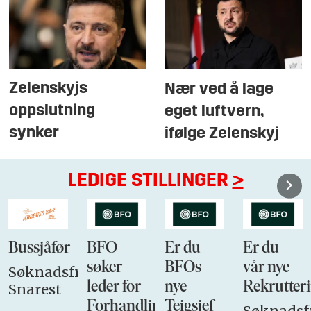
Zelenskyjs
Nær ved å lage
oppslutning
eget luftvern,
synker
ifølge Zelenskyj
LEDIGE STILLINGER
>
Bussjåfør
BFO
Er du
Er du
søker
BFOs
vår nye
Søknadsfrist:
leder for
nye
Rekrutteri
Snarest
Forhandlingsutvalget
Teigsjef
Søknadsfr