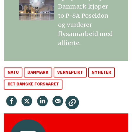
Danmark kjøper
to P-8A Poseidon
og vurderer
flysamarbeid med
allierte.
NATO
DANMARK
VERNEPLIKT
NYHETER
DET DANSKE FORSVARET