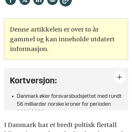
Denne artikkelen er over to år
gammel og kan inneholde utdatert
informasjon.
Kortversjon:
Danmark øker forsvarsbudsjettet med rundt
56 milliarder norske kroner for perioden
2024-2028.
Militære kapasiteter, verneplikten og ulike
I Danmark har et bredt poltisk flertall
personelltiltak styrkes som respons på en