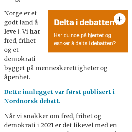
Norge er et
godt land å
Delta i debatten?
leve i. Vi har
Har du noe på hjertet og
fred, frihet
øsnker å delta i debatten?
og et
Send oss en e-post på
demokrati
debatt@fofo.no
.
bygget på menneskerettigheter og
åpenhet.
Dette innlegget var først publisert i
Nordnorsk debatt.
Når vi snakker om fred, frihet og
demokrati i 2021 er det likevel med en