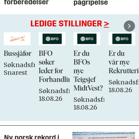
forberedelser
pågripelse
LEDIGE STILLINGER
>
Bussjåfør
BFO
Er du
Er du
søker
BFOs
vår nye
Søknadsfrist:
leder for
nye
Rekrutteri
Snarest
Forhandlingsutvalget
Teigsjef
Søknadsfr
MidtVest?
18.08.26
Søknadsfrist:
18.08.26
Søknadsfrist:
18.08.26
Ny norsk rekord i