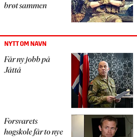
brøt sammen
NYTT OM NAVN
Får ny jobb på
Jåttå
Forsvarets
høgskole får to nye