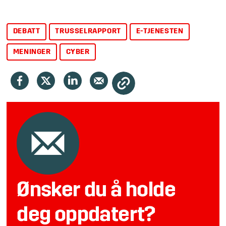
DEBATT
TRUSSELRAPPORT
E-TJENESTEN
MENINGER
CYBER
Ønsker du å holde
deg oppdatert?