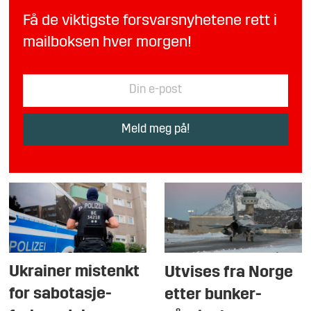
Få de viktigste forsvarsnyhetene rett i
mailboksen hver morgen!
Ukrainer mistenkt
Utvises fra Norge
for sabotasje-
etter bunker-