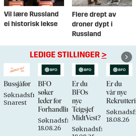
Vil lære Russland
Flere drept av
ei historisk lekse
droner dypt i
Russland
LEDIGE STILLINGER
>
Bussjåfør
BFO
Er du
Er du
søker
BFOs
vår nye
Søknadsfrist:
leder for
nye
Rekrutteri
Snarest
Forhandlingsutvalget
Teigsjef
Søknadsfr
MidtVest?
18.08.26
Søknadsfrist:
18.08.26
Søknadsfrist: