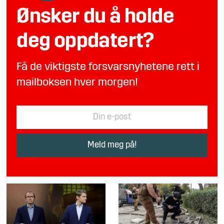
Ønsker du å holde
deg oppdatert?
Få de viktigste forsvarsnyhetene rett i
mailboksen hver morgen!