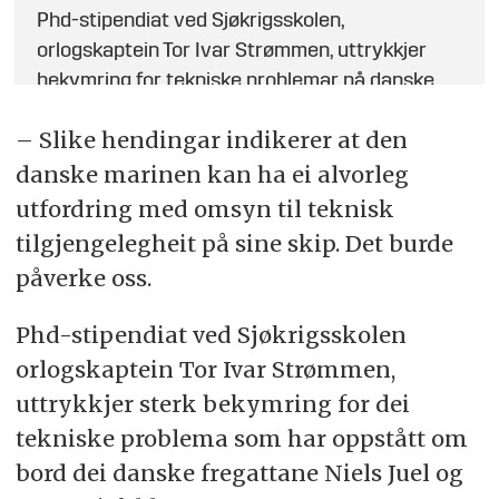
Phd-stipendiat ved Sjøkrigsskolen,
orlogskaptein Tor Ivar Strømmen, uttrykkjer
bekymring for tekniske problemar på danske
fregattar.
– Slike hendingar indikerer at den
Strømmen peiker på svakheiter i vernebuinga
danske marinen kan ha ei alvorleg
og vedlikehald, og åtvarar om at liknande
utfordring med omsyn til teknisk
situasjonar kan oppstå i Noreg.
tilgjengelegheit på sine skip. Det burde
påverke oss.
Oppsummeringen er generert av kunstig
intelligens, men gjennomlest av en journalist.
Phd-stipendiat ved Sjøkrigsskolen
orlogskaptein Tor Ivar Strømmen,
uttrykkjer sterk bekymring for dei
tekniske problema som har oppstått om
bord dei danske fregattane Niels Juel og