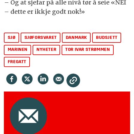
– Og at sjefar på alle nivå tør å seie «NEI
– dette er ikkje godt nok!»
SJØ
SJØFORSVARET
DANMARK
BUDSJETT
MARINEN
NYHETER
TOR IVAR STRØMMEN
FREGATT