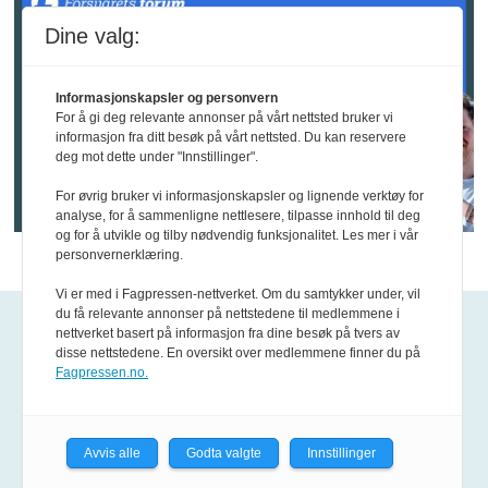
Dine valg:
Informasjonskapsler og personvern
For å gi deg relevante annonser på vårt nettsted bruker vi
informasjon fra ditt besøk på vårt nettsted. Du kan reservere
deg mot dette under "Innstillinger".
For øvrig bruker vi informasjonskapsler og lignende verktøy for
analyse, for å sammenligne nettlesere, tilpasse innhold til deg
og for å utvikle og tilby nødvendig funksjonalitet. Les mer i vår
personvernerklæring.
Vi er med i Fagpressen-nettverket. Om du samtykker under, vil
du få relevante annonser på nettstedene til medlemmene i
Kontakt oss
nettverket basert på informasjon fra dine besøk på tvers av
disse nettstedene. En oversikt over medlemmene finner du på
Fagpressen.no.
Epost:
tips@fofo.no
Kontakt våre journalister
Avvis alle
Godta valgte
Innstillinger